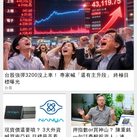
台股強彈3200沒上車！ 專家喊「還有主升段」 終極目
標曝光
台股
現貨價還要噴？ 3大外資
押指數or買神山？ 陳重銘
喊買南亞科 目標最高看到
一句話轟醒投資人：連小