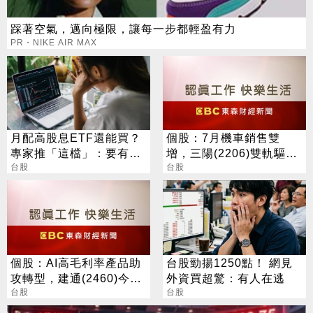
踩著空氣，邁向極限，讓每一步都輕盈有力
PR・NIKE AIR MAX
月配高股息ETF還能買？
個股：7月機車銷售雙
專家推「這檔」：要有耐
增，三陽(2206)雙軌驅動
心會長大
台股
46.2%市占率居冠
台股
個股：AI高毛利率產品助
台股勁揚1250點！ 網見
攻轉型，建通(2460)今日
外資買超驚：有人在逃
股價由黑翻紅，盤中亮燈
台股
台股