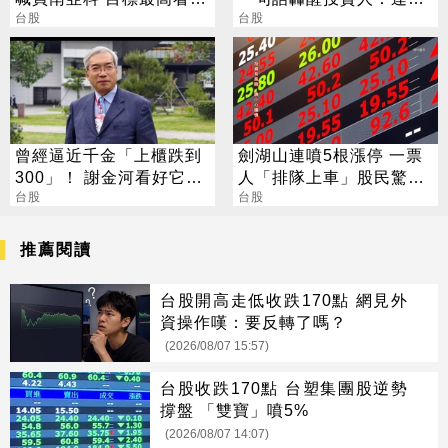
650
台股
學生都會
台股
曾經逼近千金「上櫃跌到
劍湖山連噴5根漲停 一票
300」！ 謝金河看好它：
人「排隊上車」股民驚：
台灣生技的下一道光
台股
前往外太空
台股
推薦閱讀
台股開高走低收跌170點 網見外
資操作嘆：要反轉了嗎？
(2026/08/07 15:57)
台股收跌170點 台塑集團股逆勢
撐盤 「雙寶」噴5%
(2026/08/07 14:07)