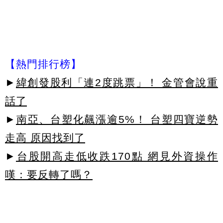
【熱門排行榜】
►
緯創發股利「連2度跳票」！ 金管會說重
話了
►
南亞、台塑化飆漲逾5%！ 台塑四寶逆勢
走高 原因找到了
►
台股開高走低收跌170點 網見外資操作
嘆：要反轉了嗎？