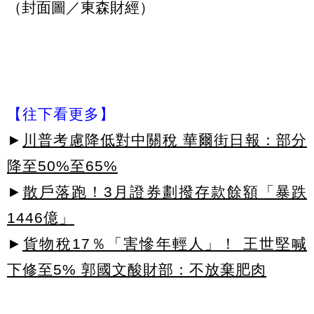
（封面圖／東森財經）
【往下看更多】
►
川普考慮降低對中關稅 華爾街日報：部分
降至50%至65%
►
散戶落跑！3月證券劃撥存款餘額「暴跌
1446億」
►
貨物稅17％「害慘年輕人」！ 王世堅喊
下修至5% 郭國文酸財部：不放棄肥肉