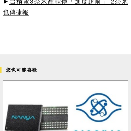
►
台積電3奈米產能傳「進度超前」 2奈米
也傳捷報
您也可能喜歡