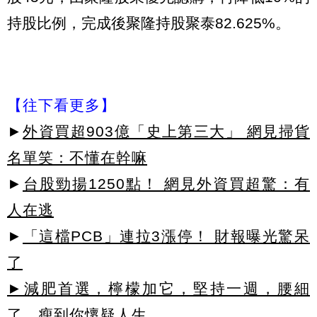
持股比例，完成後聚隆持股聚泰82.625%。
【往下看更多】
►
外資買超903億「史上第三大」 網見掃貨
名單笑：不懂在幹嘛
►
台股勁揚1250點！ 網見外資買超驚：有
人在逃
►
「這檔PCB」連拉3漲停！ 財報曝光驚呆
了
►減肥首選，檸檬加它，堅持一週，腰細
了，瘦到你懷疑人生