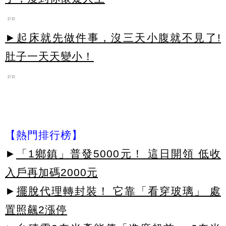
PR
►起床就先做件事，沒三天小腹就不見了!
肚子一天天變小！
PR
【熱門排行榜】
►
「1鄉鎮」普發5000元！ 這日開領 低收
入戶再加碼2000元
►
擺脫代理轉封裝！ 它靠「看穿玻璃」 處
置照飆2漲停