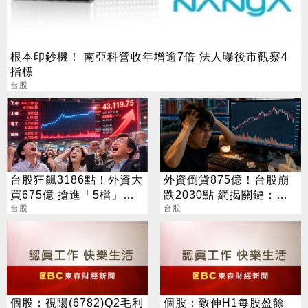
根本印鈔機！ 南亞科營收年增逾7倍 法人曝後市觀察4
指標
台股
台股狂飆3186點！外資大
外資倒貨875億！台股崩
買675億 搶進「5檔」
跌2030點 網揭關鍵：沒
ETF
台股
人接
台股
個股：視陽(6782)Q2毛利
個股：致伸H1每股盈餘