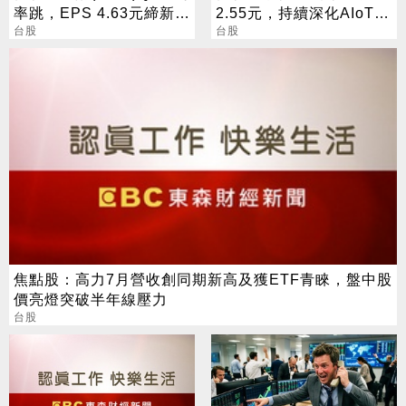
率跳，EPS 4.63元締新
2.55元，持續深化AIoT、
猷，本季營運續看旺
台股
AI智慧監控、機器人與車
台股
用佈局
焦點股：高力7月營收創同期新高及獲ETF青睞，盤中股
價亮燈突破半年線壓力
台股