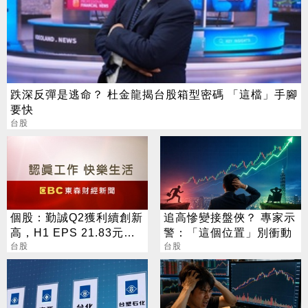
跌深反彈是逃命？ 杜金龍揭台股箱型密碼 「這檔」手腳
要快
台股
個股：勤誠Q2獲利續創新
追高慘變接盤俠？ 專家示
高，H1 EPS 21.83元，
警：「這個位置」別衝動
惟7月業績低於預期，今
台股
台股
股價跌停