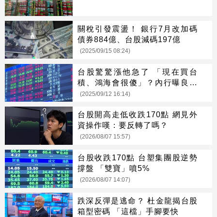
關稅引發震盪！ 銀行7月改加碼
債券884億、台股減碼197億
(2025/09/15 08:24)
台股驚驚漲他急了 「現在買台
積、鴻海會很傻」？內行曝良心
建議
(2025/09/12 16:14)
台股開高走低收跌170點 網見外
資操作嘆：要反轉了嗎？
(2026/08/07 15:57)
台股收跌170點 台塑集團股逆勢
撐盤 「雙寶」噴5%
(2026/08/07 14:07)
跌深反彈是逃命？ 杜金龍揭台股
箱型密碼 「這檔」手腳要快