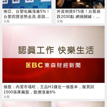
南亞、台塑化飆漲逾5%！
外資倒貨875億！台股崩
台塑四寶逆勢走高 原因找
跌2030點 網揭關鍵：沒
到了
台股
人接
台股
個股：內需市場旺，王品H1賺近一個股本，擬買回
1500張庫藏股，股價漲逾6%
台股