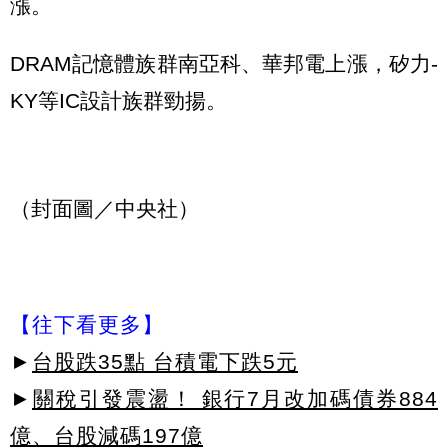
漲。
DRAM記憶體族群南亞科、華邦電上漲，矽力-
KY等IC設計族群勁揚。
（封面圖／中央社）
【往下看更多】
►
台股跌35點 台積電下跌5元
►
關稅引發震盪！ 銀行7月改加碼債券884
億、台股減碼197億