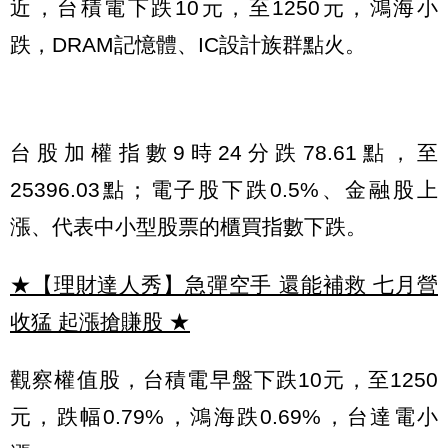
近，台積電下跌10元，至1250元，鴻海小
跌，DRAM記憶體、IC設計族群點火。
台股加權指數9時24分跌78.61點，至
25396.03點；電子股下跌0.5%、金融股上
漲、代表中小型股票的櫃買指數下跌。
★【理財達人秀】急彈空手 還能補救 七月營
收猛 起漲搶賺股
★
觀察權值股，台積電早盤下跌10元，至1250
元，跌幅0.79%，鴻海跌0.69%，台達電小