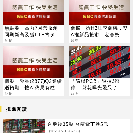
焦點股：高力7月營收創
個股：搶H2旺季商機，雙
同期新高及獲ETF青睞，
A推新品搶市，宏碁祭出
盤中股價亮燈突破半年線
台股
可翻轉觸控NB，華碩推聯
台股
壓力
名顯卡
個股：微星(2377)Q2業績
「這檔PCB」連拉3漲
遜預期，惟AI佈局有成股
停！ 財報曝光驚呆了
價震盪走多，週一大拉尾
台股
台股
盤
推薦閱讀
台股跌35點 台積電下跌5元
(2025/09/15 09:06)