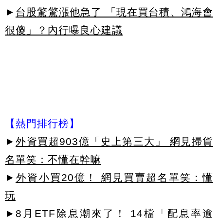
►
台股驚驚漲他急了 「現在買台積、鴻海會
很傻」？內行曝良心建議
【熱門排行榜】
►
外資買超903億「史上第三大」 網見掃貨
名單笑：不懂在幹嘛
►
外資小買20億！ 網見買賣超名單笑：懂
玩
►
8月ETF除息潮來了！ 14檔「配息率逾