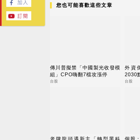
您也可能喜歡這些文章
傳川普擬禁「中國製光收發模
外資
組」CPO嗨翻7檔攻漲停
203
台股
台股
老牌龍頭遇新主「轉型黑科
個股：