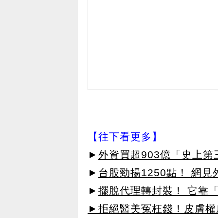
【往下看更多】
►
外資買超903億「史上
►
台股勁揚1250點！ 網
►
擺脫代理轉封裝！ 它靠「
►拒絕醫美冤枉錢！皮膚權威指