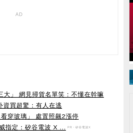
第三大」 網見掃貨名單笑：不懂在幹嘛
見外資買超驚：有人在逃
看穿玻璃」 處置照飆2漲停
定：矽谷電波 X ...
PR・矽谷電波X