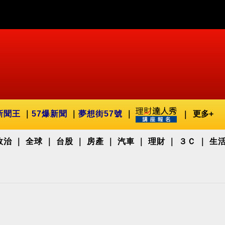
新聞王
57爆新聞
夢想街57號
更多+
政治
全球
台股
房產
汽車
理財
３Ｃ
生