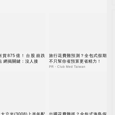
倒貨875億！台股崩跌
旅行花費難預測？全包式假期
0點 網揭關鍵：沒人接
不只幫你省預算更省精力！
PR・Club Med Taiwan
大立光(3008)上半年配
出國花費難抓？全包式海島假