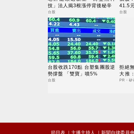
技」法人揭3根漲停背後秘辛
41.
100
台股
台股
台股收跌170點 台塑集團股逆
拒絕
勢撐盤 「雙寶」噴5%
大推：
內而
台股
PR・矽
節目表
主播主持人
新聞自律委員