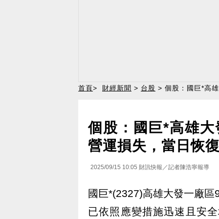
首頁
>
財經新聞
>
台股
> 個股：國巨*高
個股：國巨*高雄大
營運損失，當日恢
2025/09/15 10:05
財訊快報／記者陳浩寧報導
國巨*(2327)高雄大發一
已依照應變措施迅速且安全