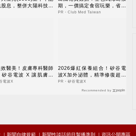
5元股息，整併大陽科技為
期，一價搞定食宿玩樂，省錢
%子公司
更省心！
PR・Club Med Taiwan
無效醫美！皮膚專科醫師
2026爆紅保養組合！矽谷電
矽谷電波 X 讓肌膚由
波X加外泌體，精準修復超有
外更強韌
感
谷電波X
PR・矽谷電波X
Recommended by
會
新聞自律規範
新聞性談話節目製播準則
資訊公開專區