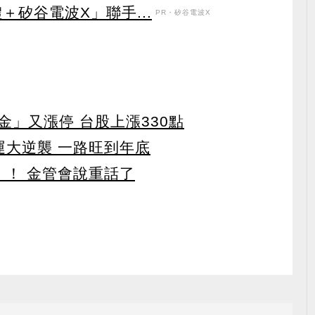
＋矽谷電波X」聯手...
PR・矽谷電波X
」又漲停 台股上漲330點
運大逆襲 一路旺到年底
」！ 金管會說重話了