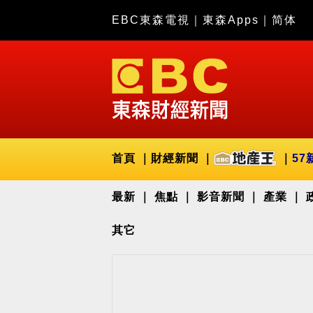
EBC東森電視
｜
東森Apps
｜
简体
首頁
財經新聞
57
最新
焦點
影音新聞
產業
其它