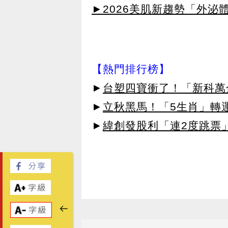
►2026美肌新趨勢「外泌體
【熱門排行榜】
►
台塑四寶衝了！「新科萬金
►
立秋黑馬！「5生肖」轉
►
緯創發股利「連2度跳票