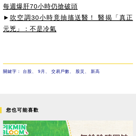
每週爆肝70小時仍搶破頭
►
吹空調30小時竟抽搐送醫！ 醫揭「真正
元兇」：不是冷氣
關鍵字：
台股
、
9月
、
交易戶數
、
股災
、
新高
您也可能喜歡