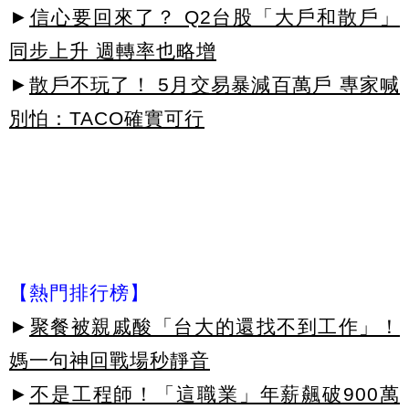
►
信心要回來了？ Q2台股「大戶和散戶」
同步上升 週轉率也略增
►
散戶不玩了！ 5月交易暴減百萬戶 專家喊
別怕：TACO確實可行
【熱門排行榜】
►
聚餐被親戚酸「台大的還找不到工作」！
媽一句神回戰場秒靜音
►
不是工程師！「這職業」年薪飆破900萬