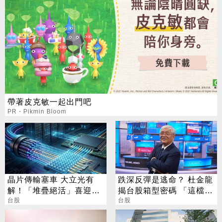
帶著皮克敏一起出門吧
PR・Pikmin Bloom
晶片傳輸塞車 大立光有
跌深反彈是逃命？ 杜金龍
解！「堆疊絕活」喜迎第
揭台股箱型密碼 「這檔」
二成長曲線
台股
手腳要快
台股