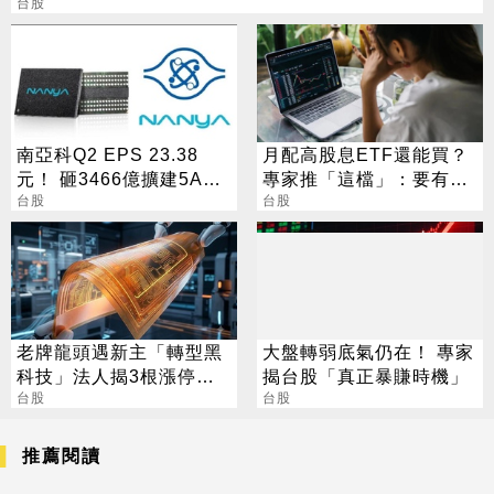
台股
南亞科Q2 EPS 23.38
月配高股息ETF還能買？
元！ 砸3466億擴建5A新
專家推「這檔」：要有耐
廠 今年資本支出增至697
台股
心會長大
台股
億
老牌龍頭遇新主「轉型黑
大盤轉弱底氣仍在！ 專家
科技」法人揭3根漲停背
揭台股「真正暴賺時機」
後秘辛
台股
台股
推薦閱讀