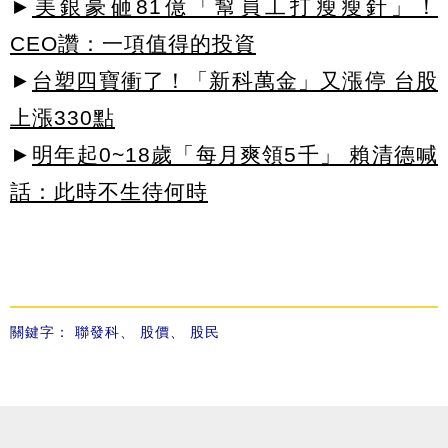
►
美銀豪砸81億「幫員工打瘦瘦針」！
CEO讚：一項值得的投資
►
台塑四寶衝了！「新科萬金」又漲停 台股
上漲330點
►
明年起0~18歲「每月爽領5千」 賴清德喊
話：此時不生待何時
關鍵字：
聯發科
、
股價
、
股民