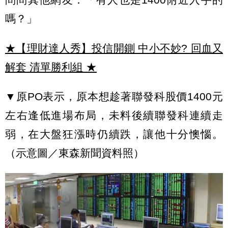
嗎？」
★【理財達人秀】投信開鍘 中小不妙? 回血又
解套 清單勝利組
★
▼原PO表示，原本想趁著聯發科股價1400元
左右逢低進場布局，未料後續聯發科連續走
弱，在大盤狂漲時仍續跌，讓他十分懊惱。
（示意圖／東森新聞資料照）