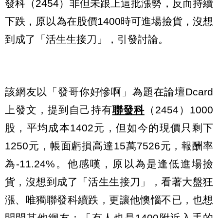
發科（2454）非但未跟上這批漲勢，反而持續
下跌，原以為在股價1400時可進場撿貨，沒想
到成了「活生生接刀」，引發討論。
該網友以「發哥你好慘啊」為題在論壇Dcard
上發文，提到自己持有
聯發科
（2454）1000
股，平均成本1402元，但如今的現價只剩下
1250元，帳面虧損高達15萬7526元，報酬率
為-11.24%。他感嘆，原以為是逢低進場撿
貨，沒想到成了「活生生接刀」，看著大盤狂
漲、唯獨聯發科續跌，更讓他懊惱不已，也想
問問其他網友：「有人也是1400附近入手的