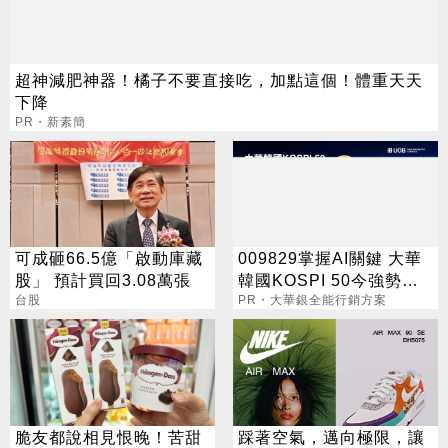
超神減肥神器！橘子不要直接吃，加點這個！體重天天
下降
PR・新素簡
可成砸66.5億「啟動庫藏
009829掌握AI關鍵 大華
股」 預計買回3.08萬張
韓國KOSPI 50今強勢開
台股
募
PR・大華銀全能行銷方案
脆友都說相見恨晚！苦甜
踩著空氣，邁向極限，讓