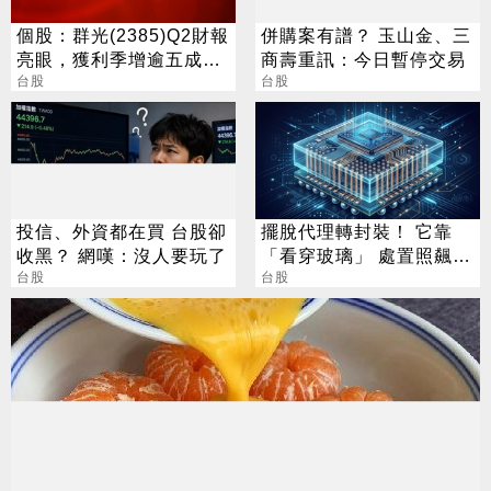
個股：群光(2385)Q2財報
併購案有譜？ 玉山金、三
亮眼，獲利季增逾五成，
商壽重訊：今日暫停交易
H1賺逾半股本
台股
台股
投信、外資都在買 台股卻
擺脫代理轉封裝！ 它靠
收黑？ 網嘆：沒人要玩了
「看穿玻璃」 處置照飆2
台股
漲停
台股