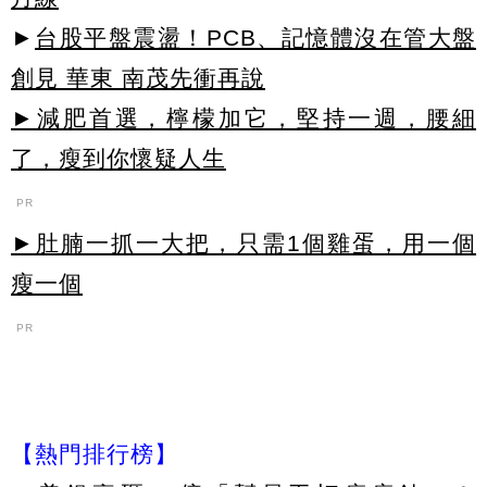
►
台股平盤震盪！PCB、記憶體沒在管大盤
創見 華東 南茂先衝再說
►減肥首選，檸檬加它，堅持一週，腰細
了，瘦到你懷疑人生
PR
►肚腩一抓一大把，只需1個雞蛋，用一個
瘦一個
PR
【熱門排行榜】