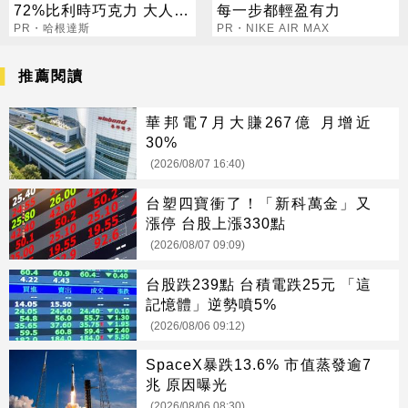
72%比利時巧克力 大人味
每一步都輕盈有力
爆紅！
PR・哈根達斯
PR・NIKE AIR MAX
推薦閱讀
華邦電7月大賺267億 月增近
30%
(2026/08/07 16:40)
台塑四寶衝了！「新科萬金」又
漲停 台股上漲330點
(2026/08/07 09:09)
台股跌239點 台積電跌25元 「這
記憶體」逆勢噴5%
(2026/08/06 09:12)
SpaceX暴跌13.6% 市值蒸發逾7
兆 原因曝光
(2026/08/06 08:30)