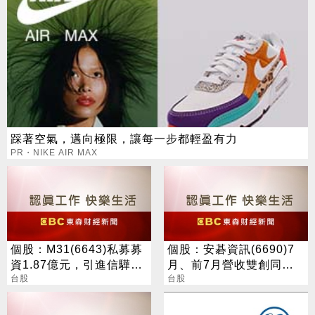
踩著空氣，邁向極限，讓每一步都輕盈有力
PR・NIKE AIR MAX
個股：M31(6643)私募募
個股：安碁資訊(6690)7
資1.87億元，引進信驊為
月、前7月營收雙創同期
策略性投資人
台股
高點，本月再奪兩大資安
台股
專案