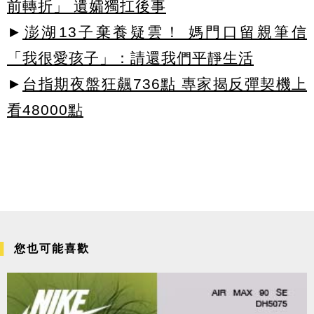
前轉折」 遺孀獨扛後事
►
澎湖13子棄養疑雲！ 媽門口留親筆信
「我很愛孩子」：請還我們平靜生活
►
台指期夜盤狂飆736點 專家揭反彈契機上
看48000點
您也可能喜歡