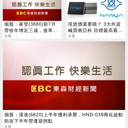
個股：家登(3680)前7月
現貨價還要噴？ 3大外資
營收年增近三成，接單
喊買南亞科 目標最高看到
熱，下半年成長動能強
台股
650
台股
個股：漢達(6620)上半年獲利承壓，HND-039商化啟動
助攻下半年營運迎拐點
台股