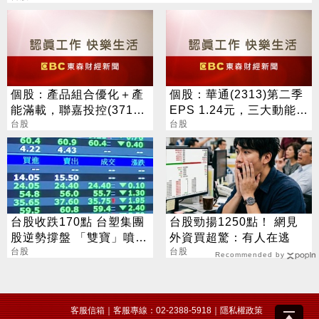
個股：產品組合優化＋產
個股：華通(2313)第二季
能滿載，聯嘉投控(3717)
EPS 1.24元，三大動能加
上半年營收及獲利創同期
台股
持，營運展望逐季向上
台股
高
台股收跌170點 台塑集團
台股勁揚1250點！ 網見
股逆勢撐盤 「雙寶」噴
外資買超驚：有人在逃
5%
台股
台股
Recommended by
客服信箱
｜客服專線：02-2388-5918｜
隱私權政策