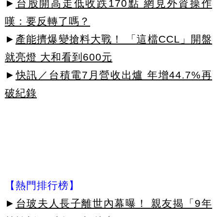
►
台股開高走低收跌170點 網見外資操作
嘆：要反轉了嗎？
►
產能擠爆變搶料大戰！ 「這檔CCL」開盤
就亮燈 大和看到600元
►
快訊／台積電7月營收出爐 年增44.7%再
破紀錄
【熱門排行榜】
►
台玻夫人長子離世內幕曝！ 親友揭「9年