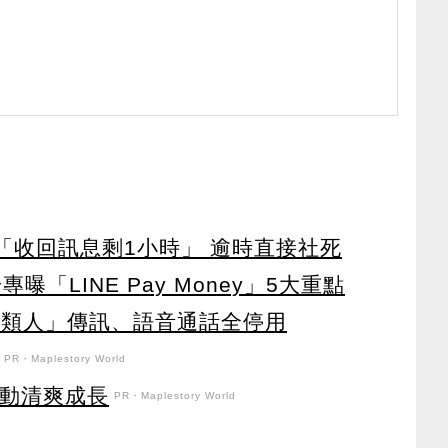
2月「收回訊息剩1小時」 逾時直接社死
曝「LINE Pay Money」5大重點
「3類人」傳訊、語音通話全停用
PR・Maplestory World
日活動清爽成長
PR・Maplestory World