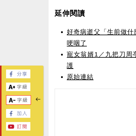
延伸閱讀
好奇病逝父「生前做什
哽咽了
寵女翁婿1／九把刀周
護
原始連結