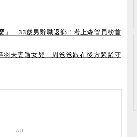
麼」 33歲男辭職返鄉！考上森管員榜首
亭羽夫妻遛女兒 周爸爸跟在後方緊緊守