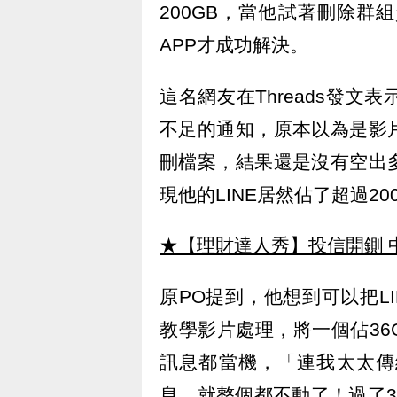
200GB，當他試著刪除
APP才成功解決。
這名網友在Threads發
不足的通知，原本以為是影
刪檔案，結果還是沒有空出
現他的LINE居然佔了超過20
★【理財達人秀】投信開鍘 
原PO提到，他想到可以把L
教學影片處理，將一個佔3
訊息都當機，「連我太太傳
息，就整個都不動了！過了