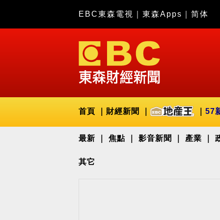
EBC東森電視
｜
東森Apps
｜
简体
首頁
財經新聞
57
最新
焦點
影音新聞
產業
其它