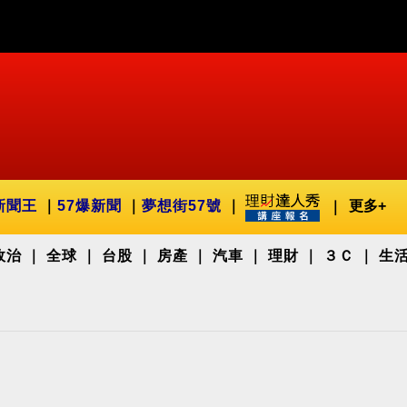
新聞王
57爆新聞
夢想街57號
更多+
政治
全球
台股
房產
汽車
理財
３Ｃ
生