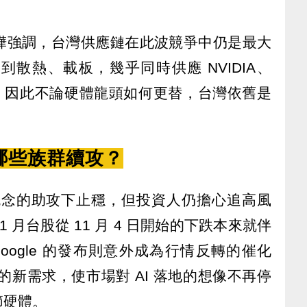
樺強調，台灣供應鏈在此波競爭中仍是最大
散熱、載板，幾乎同時供應 NVIDIA、
 Meta，因此不論硬體龍頭如何更替，台灣依舊是
哪些族群續攻？
I 概念的助攻下止穩，但投資人仍擔心追高風
 月台股從 11 月 4 日開始的下跌本來就伴
oogle 的發布則意外成為行情反轉的催化
的新需求，使市場對 AI 落地的想像不再停
節硬體。