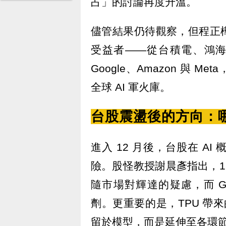
占」的討論再度升溫。
儘管結果仍待觀察，但程正
受益者——從台積電、鴻海到
Google、Amazon 與
全球 AI 軍火庫。
台股震盪後的方向：
進入 12 月後，台股在 A
險。股怪教授謝晨彥指出，11
隨市場對輝達的疑慮，而 G
劑。更重要的是，TPU 帶來
留於模型，而是延伸至各環