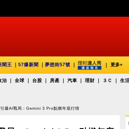
新聞王
57爆新聞
夢想街57號
更多+
政治
全球
台股
房產
汽車
理財
３Ｃ
生
招引爆AI戰局：Gemini 3 Pro點燃年底行情