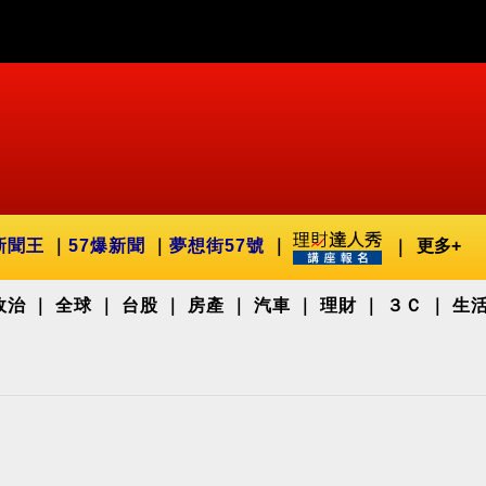
新聞王
57爆新聞
夢想街57號
更多+
政治
全球
台股
房產
汽車
理財
３Ｃ
生