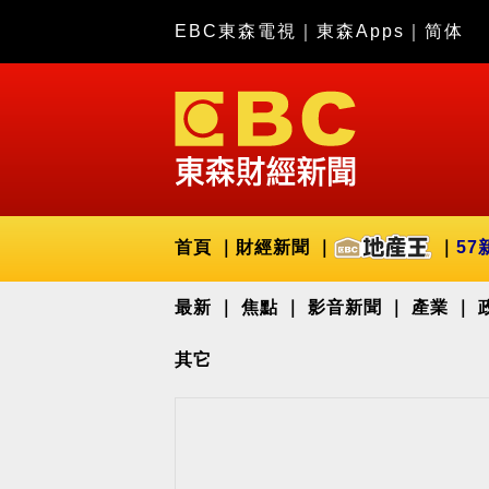
EBC東森電視
｜
東森Apps
｜
简体
首頁
財經新聞
57
最新
焦點
影音新聞
產業
其它