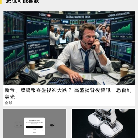
您也可能喜歡
新帝、威騰報喜盤後卻大跌？ 高盛揭背後警訊「恐傷到
美光」
全球