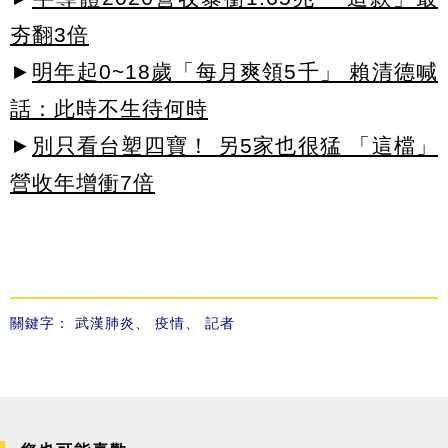
夯翻3倍
►
明年起0~18歲「每月爽領5千」 賴清德喊
話：此時不生待何時
►
別只看台塑四寶！ 另5家也很猛 「這檔」
營收年增衝7倍
關鍵字：
武漢肺炎
、
疫情
、
記者