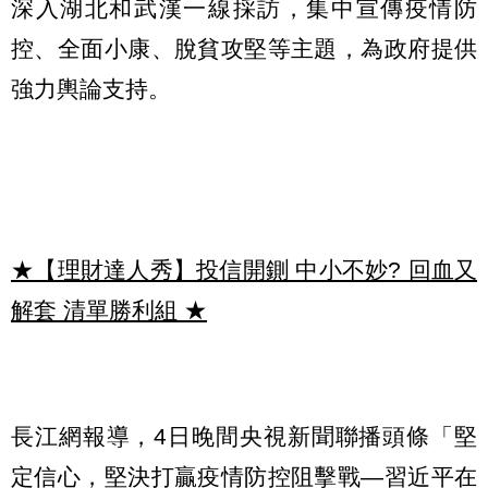
深入湖北和武漢一線採訪，集中宣傳疫情防
控、全面小康、脫貧攻堅等主題，為政府提供
強力輿論支持。
★【理財達人秀】投信開鍘 中小不妙? 回血又
解套 清單勝利組
★
長江網報導，4日晚間央視新聞聯播頭條「堅
定信心，堅決打贏疫情防控阻擊戰—習近平在