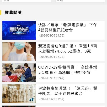
預約
全球
劑師驚呆
全球
推薦閱讀
快訊／這家「老牌電腦廠」 下午
4點要開重訊記者會
(2026/08/05 14:59)
新冠疫情連9週升溫！ 單週1.9萬
人就醫增74.8% 62重症、3死
(2026/08/04 17:23)
COVID-19警報再響！ 高雄暴增
近5成 衛生局急喊：快打疫苗
(2026/07/07 12:47)
伊波拉疫情升溫！ 「這天起」暫
停剛果、烏干達居民來台
(2026/05/29 17:57)