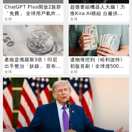
ChatGPT Plus開放2族群
超微要組機器人大腦！力
「免費」 全球用戶氣炸
推Kira AI模組 台廠供應
喊：不公平
全球
鏈曝光
全球
產能是俄羅斯3倍！印尼
遺物堆挖到《哈利波特》
出手整治「妖鎳」 宣布增
初版首刷！全球僅500本
產40％
全球
他轉手大賺1萬倍
全球