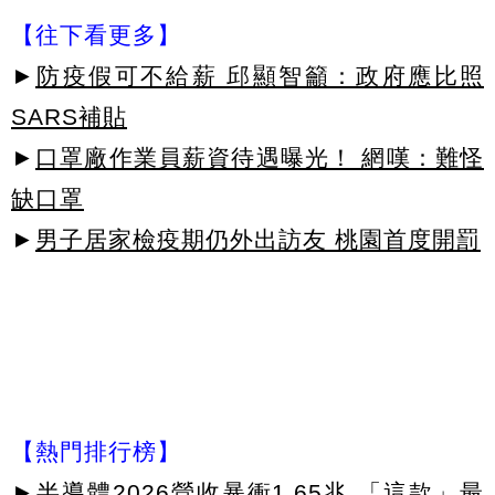
【往下看更多】
►
防疫假可不給薪 邱顯智籲：政府應比照
SARS補貼
►
口罩廠作業員薪資待遇曝光！ 網嘆：難怪
缺口罩
►
男子居家檢疫期仍外出訪友 桃園首度開罰
【熱門排行榜】
►
半導體2026營收暴衝1.65兆 「這款」最