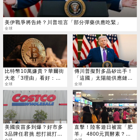
美伊戰爭將告終？川普坦言「部分彈藥供應吃緊」
全球
比特幣10萬嫌貴？華爾街
傳川普擬對多晶矽出手！
大老「3理由」看好：目
「這國」太陽能供應鏈恐
標22.5萬
全球
遭重擊
全球
美國疫苗多到爆？好市多
直擊！陸客遊日被當「肥
3品牌任君挑 想打就打免
羊」 4800元買酵素？藥