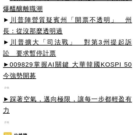
爆醞釀離職潮
►
川普陣營質疑賓州「開票不透明」 州
長：從沒那麼透明過
►
川普擴大「司法戰」 對第3州提起訴
訟 要求暫停計票
►009829掌握AI關鍵 大華韓國KOSPI 50
今強勢開募
PR
►踩著空氣，邁向極限，讓每一步都輕盈有
力
PR