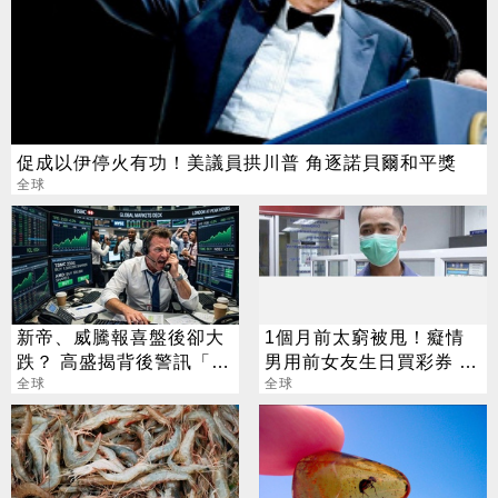
促成以伊停火有功！美議員拱川普 角逐諾貝爾和平獎
全球
新帝、威騰報喜盤後卻大
1個月前太窮被甩！癡情
跌？ 高盛揭背後警訊「恐
男用前女友生日買彩券 爽
傷到美光」
全球
中500萬
全球