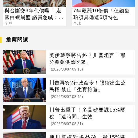
與台斷交3年代價曝！ 宏
7年飆漲10倍價！值錢蟲
國白蝦崩盤 議員急喊：盼
珀須具備這6項特色
重談
全球
全球
推薦閱讀
美伊戰爭將告終？川普坦言「部
分彈藥供應吃緊」
(2026/08/07 09:15)
川普再簽2行政命令！限縮出生公
民權 禁止「生育旅遊」
(2026/08/07 08:45)
川普出重手！多晶矽要課15%關
稅 「這時間」生效
(2026/08/07 08:31)
傳川普擬對多晶矽「徵15%關