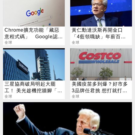
Chrome擴充功能「藏惡
黃仁勳達沃斯再開金口
意程式碼」 Google認
「4藍領職缺」年薪百萬
了：已下架
全球
不是夢
全球
三星協商破局明起大罷
美國疫苗多到爆？好市多
工！ 美光趁機挖牆腳「帶
3品牌任君挑 想打就打免
3億年薪來敲門」
全球
預約
全球