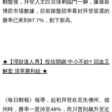
翻盤後，拜登入主白宮僅剩臨門一腳，據最新
博弈市場數據，目前賭盤賠率看好拜登當選的
勝率已來到87.7%，創下新高。
★【理財達人秀】投信開鍘 中小不妙? 回血又
解套 清單勝利組
★
《每日郵報》報導，起初拜登在丟失佛州、德
州時，勝率一度掉至48%，而川普則飆升至近