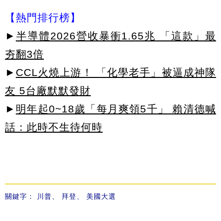
【熱門排行榜】
►
半導體2026營收暴衝1.65兆 「這款」最
夯翻3倍
►
CCL火燒上游！ 「化學老手」被逼成神隊
友 5台廠默默發財
►
明年起0~18歲「每月爽領5千」 賴清德喊
話：此時不生待何時
關鍵字：
川普
、
拜登
、
美國大選