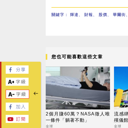
關鍵字：
輝達
、
財報
、
股價
、
華爾街
您也可能喜歡這些文章
2個月賺60萬？NASA徵人唯
流感
一條件「躺著不動」
殯儀館
全球
全球