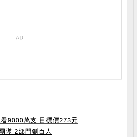
9000萬支 目標價273元
團隊 2部門鍘百人