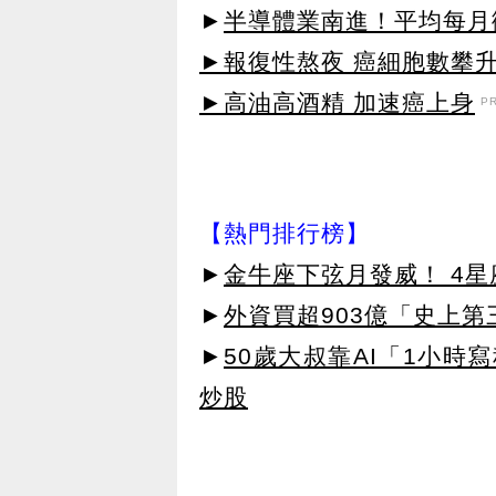
►
半導體業南進！平均每月徵
►報復性熬夜 癌細胞數攀
►高油高酒精 加速癌上身
P
【熱門排行榜】
►
金牛座下弦月發威！ 4
►
外資買超903億「史上
►
50歲大叔靠AI「1小時
炒股