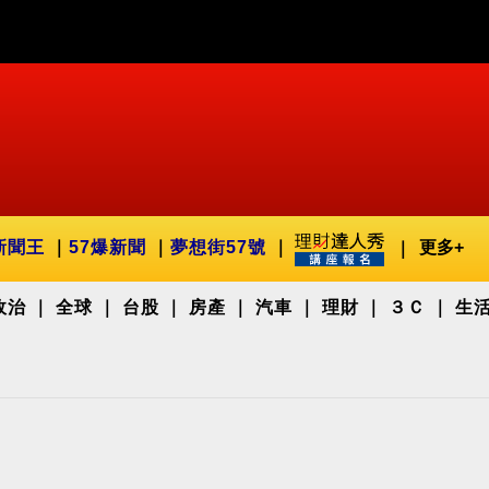
新聞王
57爆新聞
夢想街57號
更多+
政治
全球
台股
房產
汽車
理財
３Ｃ
生