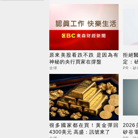
原來美股看跌不跌 是因為有
拒絕
神秘的央行買家在撐盤
定：矽
出逆
全球
PR・矽
很多國家都在買！黃金彈回
202
4300美元 高盛：訊號來了
矽谷