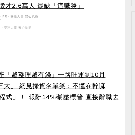
才2.6萬人 最缺「這職務」
升
PR・安達人壽 安心抗癌
R・安達人壽 安心抗癌
星座「越整理越有錢」一路旺運到10月
第三大」 網見掃貨名單笑：不懂在幹嘛
寫程式」！ 報酬14%碾壓標普 直接辭職去