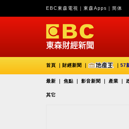
EBC東森電視
｜
東森Apps
｜
简体
首頁
財經新聞
57
最新
焦點
影音新聞
產業
其它