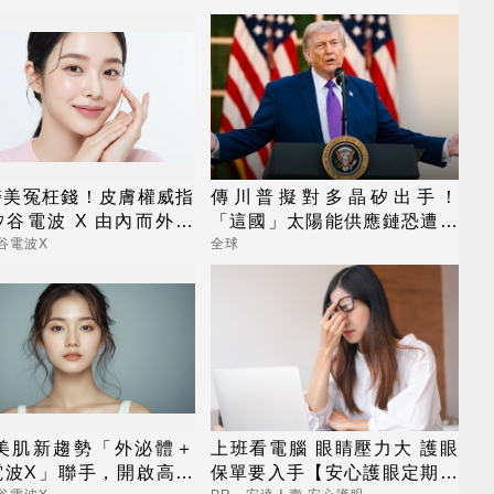
醫美冤枉錢！皮膚權威指
傳川普擬對多晶矽出手！
谷電波 X 由內而外養
「這國」太陽能供應鏈恐遭重
齡好膚質
擊
谷電波X
全球
6美肌新趨勢「外泌體＋
上班看電腦 眼睛壓力大 護眼
電波X」聯手，開啟高階
保單要入手【安心護眼定期眼