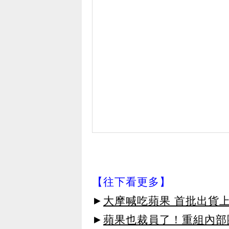
【往下看更多】
►
大摩喊吃蘋果 首批出貨上看
►
蘋果也裁員了！重組內部