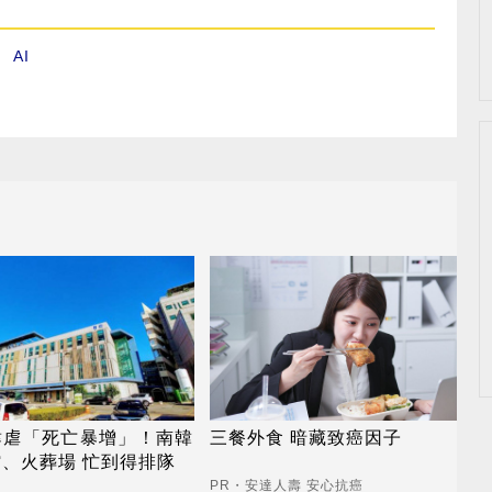
、
AI
肆虐「死亡暴增」！南韓
三餐外食 暗藏致癌因子
、火葬場 忙到得排隊
PR・安達人壽 安心抗癌