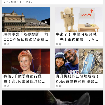
PR・NIKE AIR MAX
瑞信屢爆「監視醜聞」 前
牛來了！ 中國分析師喊
COO聘僱偵探跟蹤跳槽主
「先上車後補票」：A股
管
全球
開盤即收盤
全球
身價6千億委身銀行職
直升機殘骸四散燒成灰！
員！這8位富豪低調如普
Kobe遺體被尋獲 法醫證
通人
全球
實身分
全球