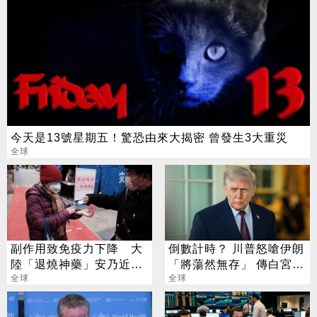
今天是13號星期五！驚恐由來大揭密 曾發生3大重災
全球
副作用致免疫力下降 大
倒數計時？ 川普怒嗆伊朗
陸「退燒神藥」安乃近全
「將蕩然無存」 傳白宮急
面停售
全球
開戰情室會議
全球