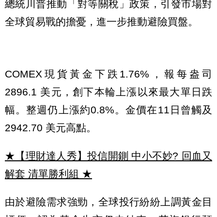
總統川普推動「對等關稅」政策，引發市場對
全球貿易戰的擔憂，進一步推動避險買盤。
COMEX現貨黃金下跌1.76%，報每盎司
2896.1 美元，創下本輪上漲以來最大單日跌
幅。整週仍上漲約0.8%。金價在11日曾觸及
2942.70 美元高點。
★【理財達人秀】投信開鍘 中小不妙? 回血又
解套 清單勝利組
★
由於避險需求強勁，全球投行紛紛上調黃金目