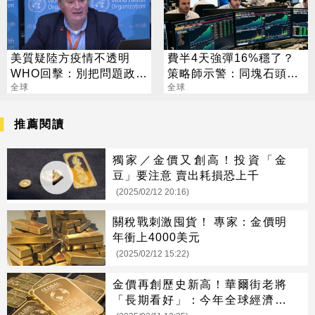
美質疑陸方疫情不透明
費半4天強彈16%穩了？
WHO回擊：別把問題政治
策略師示警：同塊石頭不
化
全球
會絆2次
全球
推薦閱讀
獨家／金價又創高！投資「金
豆」要注意 賣出耗損恐上千
(2025/02/12 20:16)
關稅戰刺激囤貨！ 專家：金價明
年衝上4000美元
(2025/02/12 15:22)
金價再創歷史新高！華爾街老將
「長期看好」：今年全球經濟大