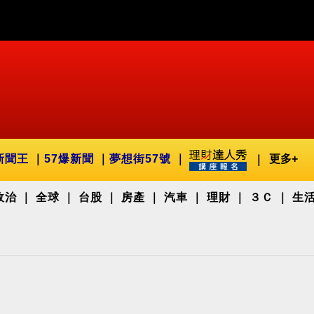
新聞王
57爆新聞
夢想街57號
更多+
政治
全球
台股
房產
汽車
理財
３Ｃ
生