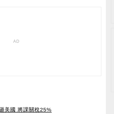
美國 將課關稅25%