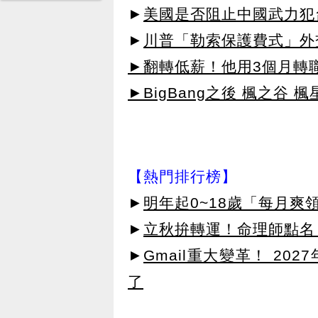
►
美國是否阻止中國武力犯
►
川普「勒索保護費式」外
►翻轉低薪！他用3個月轉
►BigBang之後 楓之谷 楓
【熱門排行榜】
►
明年起0~18歲「每月爽
►
立秋拚轉運！命理師點名
►
Gmail重大變革！ 20
了