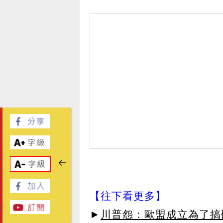
【往下看更多】
►
川普怨：歐盟成立為了搞砸