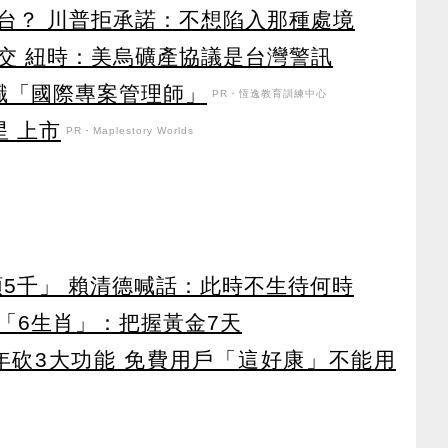
台？ 川普拒承諾：不想陷入那種處境
交 紐時：美烏礦產協議是台灣警訊
職「國際專案管理師」
PR・恆逸教育訓練中心
星 上市
PR・Maplestory Worlds
領5千」 賴清德喊話：此時不生待何時
「6生肖」：把握黃金7天
27年砍3大功能 免費用戶「這好康」不能用