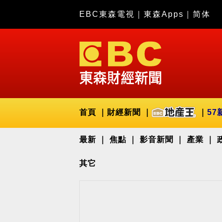
EBC東森電視
｜
東森Apps
｜
简体
首頁
財經新聞
57
最新
焦點
影音新聞
產業
其它