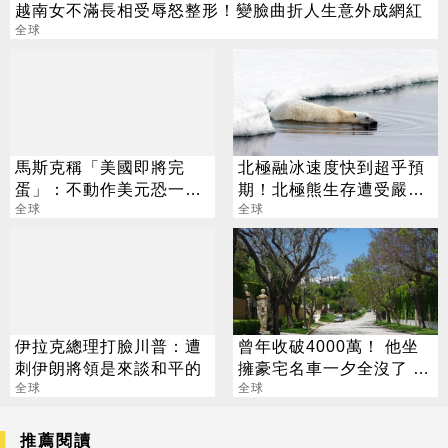
越南女不滿長相受辱怒整形！變臉曲折人生意外成網紅
全球
馬斯克稱「美國即將完
北極融冰速度快到超乎預
蛋」：不動作美元恐一文
期！北極熊生存遭受嚴重
不值
全球
威脅
全球
伊拉克總理打臉川普：遭
曾年收破4000萬！ 他坐
刺伊朗將領是來談和平的
擁豪宅名車一夕全沒了 卻
全球
喊「比過去更快樂」
全球
推薦閱讀