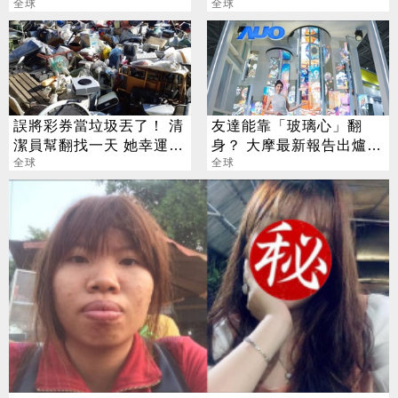
傻眼：這我家很多！
全球
收回自己做
全球
誤將彩券當垃圾丟了！ 清
友達能靠「玻璃心」翻
潔員幫翻找一天 她幸運撿
身？ 大摩最新報告出爐
回3700萬
全球
目標價也曝光
全球