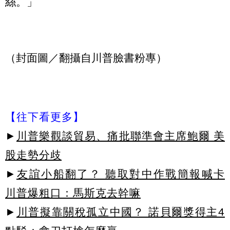
絲。」
（封面圖／翻攝自川普臉書粉專）
【往下看更多】
►
川普樂觀談貿易、痛批聯準會主席鮑爾 美
股走勢分歧
►
友誼小船翻了？ 聽取對中作戰簡報喊卡
川普爆粗口：馬斯克去幹嘛
►
川普擬靠關稅孤立中國？ 諾貝爾獎得主4