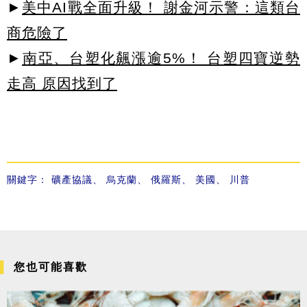
►
美中AI戰全面升級！ 謝金河示警：這類台
商危險了
►
南亞、台塑化飆漲逾5%！ 台塑四寶逆勢
走高 原因找到了
關鍵字：
礦產協議
、
烏克蘭
、
俄羅斯
、
美國
、
川普
您也可能喜歡