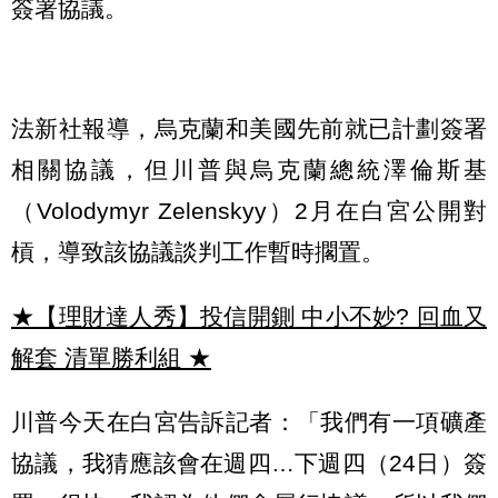
簽署協議。
法新社報導，烏克蘭和美國先前就已計劃簽署
相關協議，但川普與烏克蘭總統澤倫斯基
（Volodymyr Zelenskyy）2月在白宮公開對
槓，導致該協議談判工作暫時擱置。
★【理財達人秀】投信開鍘 中小不妙? 回血又
解套 清單勝利組
★
川普今天在白宮告訴記者：「我們有一項礦產
協議，我猜應該會在週四…下週四（24日）簽