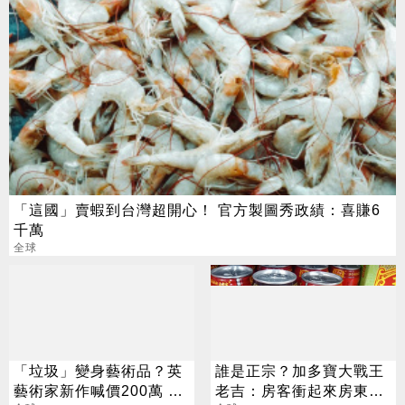
「這國」賣蝦到台灣超開心！ 官方製圖秀政績：喜賺6
千萬
全球
「垃圾」變身藝術品？英
誰是正宗？加多寶大戰王
藝術家新作喊價200萬 網
老吉：房客衝起來房東卻