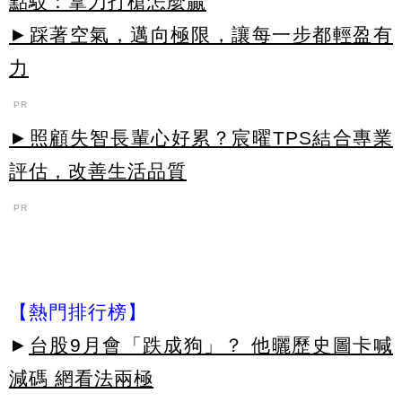
點駁：拿刀打槍怎麼贏
►踩著空氣，邁向極限，讓每一步都輕盈有
力
PR
►照顧失智長輩心好累？宸曜TPS結合專業
評估，改善生活品質
PR
【熱門排行榜】
►
台股9月會「跌成狗」？ 他曬歷史圖卡喊
減碼 網看法兩極