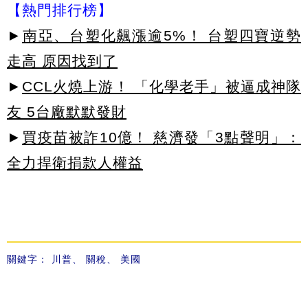
【熱門排行榜】
►
南亞、台塑化飆漲逾5%！ 台塑四寶逆勢
走高 原因找到了
►
CCL火燒上游！ 「化學老手」被逼成神隊
友 5台廠默默發財
►
買疫苗被詐10億！ 慈濟發「3點聲明」：
全力捍衛捐款人權益
關鍵字：
川普
、
關稅
、
美國