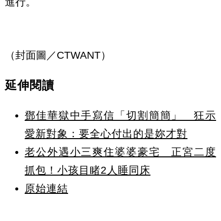
進行。
（封面圖／CTWANT）
延伸閱讀
鄧佳華獄中手寫信「切割簡簡」 狂示
愛新對象：要全心付出的是妳才對
老公外遇小三爽住婆婆豪宅 正宮二度
抓包！小孩目睹2人睡同床
原始連結