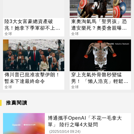
陸3大女富豪總資產破
東奧淘氣馬「聖男孩」恐
兆！她拿下季軍卻不上市
遭安樂死？奧委會親曝下
原因超暖
全球
場
全球
傳川普已批准攻擊伊朗！
穿上充氣外骨骼秒變猛
暫未下達最終命令
男！ 「懶人浩克」輕鬆擁
全球
8塊肌
全球
推薦閱讀
博通攜手OpenAI「不花一毛拿大
單」 陸行之曝4大疑問
(2025/10/14 09:24)