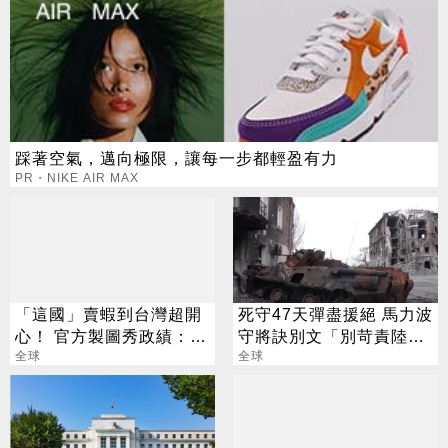
踩著空氣，邁向極限，讓每一步都輕盈有力
PR・NIKE AIR MAX
「這國」賣蝦到台灣超開
死守47天彈盡援絕 馬力波
心！ 官方製圖秀政績：喜
守將訣別文「別苛責陸戰
賺6千萬
全球
隊」
全球