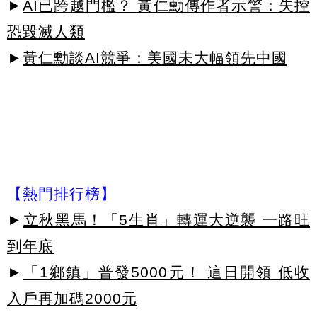
►
AI已跨越門檻？ 黃仁勳傳作者示警：失控
恐毀滅人類
►
黃仁勳談AI競爭：美國未大幅領先中國
【熱門排行榜】
►
立秋黑馬！「5生肖」轉運大逆襲 一路旺
到年底
►
「1鄉鎮」普發5000元！ 這日開領 低收
入戶再加碼2000元