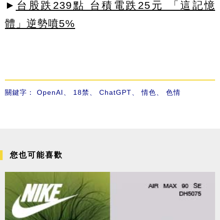
►
台股跌239點 台積電跌25元 「這記憶
體」逆勢噴5%
關鍵字：
OpenAI
、
18禁
、
ChatGPT
、
情色
、
色情
您也可能喜歡