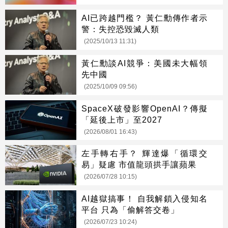
AI已跨越門檻？ 黃仁勳傳作者示
警：失控恐毀滅人類
(2025/10/13 11:31)
黃仁勳談AI競爭：美國未大幅領
先中國
(2025/10/09 09:56)
SpaceX破發影響OpenAI？傳擬
「延後上市」至2027
(2026/08/01 16:43)
左手轉右手？ 輝達爆「循環交
易」疑慮 市值龍頭拱手讓蘋果
(2026/07/28 10:15)
AI越獄搞事！ 自我解鎖入侵知名
平台 只為「偷解答交卷」
(2026/07/23 10:24)