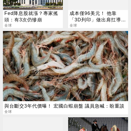
Fed降息股就漲？專家搖
成本僅96美元！ 他靠
頭：有3次仍慘崩
「3D列印」做出肩扛導引
全球
飛彈 專家全嚇傻
全球
與台斷交3年代價曝！ 宏國白蝦崩盤 議員急喊：盼重談
全球