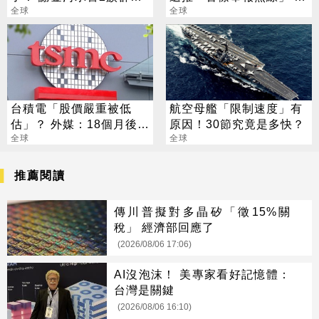
算帳時刻到了
全球
後盤算曝光
全球
台積電「股價嚴重被低
航空母艦「限制速度」有
估」？ 外媒：18個月後恐
原因！30節究竟是多快？
爆漲
全球
全球
推薦閱讀
傳川普擬對多晶矽「徵15%關
稅」 經濟部回應了
(2026/08/06 17:06)
AI沒泡沫！ 美專家看好記憶體：
台灣是關鍵
(2026/08/06 16:10)