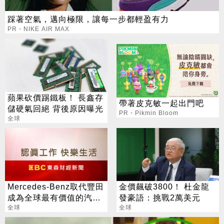
踩著空氣，邁向極限，讓每一步都輕盈有力
PR・NIKE AIR MAX
蘋果砍價踢鐵板！ 長鑫存
帶著皮克敏一起出門吧
儲硬氣回絕 背後原因曝光
PR・Pikmin Bloom
全球
Mercedes-Benz取代豐田
金價飆破3800！ 杜金龍
成為全球最有價值的汽車
發豪語：挑戰2萬美元
品牌
全球
全球