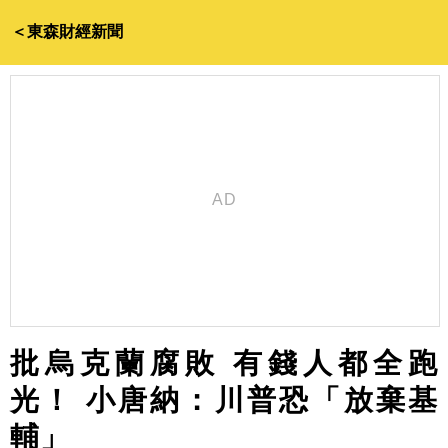
＜東森財經新聞
批烏克蘭腐敗 有錢人都全跑
光！ 小唐納：川普恐「放棄基
輔」