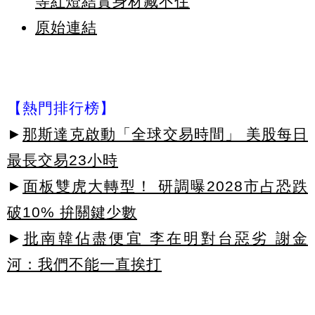
等紅燈結實身材藏不住
原始連結
【熱門排行榜】
►
那斯達克啟動「全球交易時間」 美股每日
最長交易23小時
►
面板雙虎大轉型！ 研調曝2028市占恐跌
破10% 拚關鍵少數
►
批南韓佔盡便宜 李在明對台惡劣 謝金
河：我們不能一直挨打