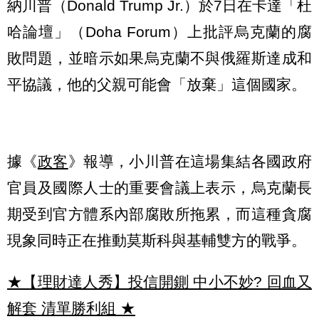
納川普（Donald Trump Jr.）於7日在卡達「杜
哈論壇」（Doha Forum）上批評烏克蘭的腐
敗問題，並暗示如果烏克蘭不與俄羅斯達成和
平協議，他的父親可能會「放棄」這個國家。
據《
政客
》報導，小川普在這場集結各國政府
官員及國際人士的重要會議上表示，烏克蘭長
期受到官方體系內部腐敗所拖累，而這種貪腐
現象同時正在推動莫斯科與基輔雙方的戰爭。
★【理財達人秀】投信開鍘 中小不妙? 回血又
解套 清單勝利組
★