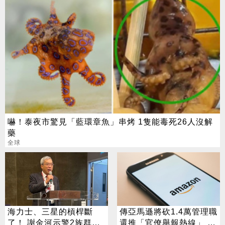
嚇！泰夜市驚見「藍環章魚」串烤 1隻能毒死26人沒解
藥
全球
海力士、三星的槓桿斷
傳亞馬遜將砍1.4萬管理職
了！ 謝金河示警2族群：
還推「官僚舉報熱線」 背