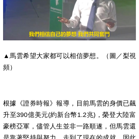
▲馬雲希望大家都可以相信夢想。（圖／梨視
頻）
根據《證券時報》報導，目前馬雲的身價已飆
升至390億美元(約新台幣1.2兆)，榮登大陸富
豪榜亞軍，儘管人生並非一路順遂，但馬雲還
是靠著堅持與努力，走到了現在的成就，因此