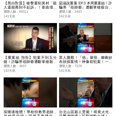
【黑白對質】槍擊要犯黃村「殺
茹涵說重案 EP.3 本周重案組！詐
人還能喬到不起訴」！靠政壇大
騙界『祖師爺』遭斷掌槍殺台灣
老撐腰崛起江湖／桃園雙煞挾9人
詐騙無所不在？跨境偵辦淪司法
瀏覽人數：69311
瀏覽人數：2443
窗前站！小隊長脫防彈衣給人質
困境 #楊茹涵 #重案組
141天前
142天前
穿【重案組】
【重案組 預告】犯案不到五分
眾人圍觀！『他』最怪...腳裹紗
鐘！詐騙界祖師爺遭斷掌槍殺／
布頻探案情！神像前犯案！一隻
三環幫劉憲治結仇多！黑歷史
高跟鞋+一截電線！成鐵證
瀏覽人數：3937
瀏覽人數：7229
曝...曾掌摑警察
@ebcOhMyGod #shorts
142天前
142天前
採唾液檢體！學校特教男老師...
台北山區殺人焚屍！暗夜火光...
就他最扭捏！現場手套殘片藏
目擊者嚇壞！巨型移動火球！謝