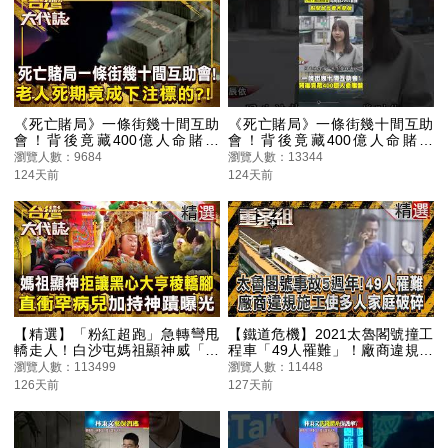
《死亡賭局》一條街幾十間互助
《死亡賭局》一條街幾十間互助
會！背後竟藏400億人命賭盤
會！背後竟藏400億人命賭盤
「老人死期竟成下注標的？！」
「老人死期竟成下注標的？！」
瀏覽人數：9684
瀏覽人數：13344
20260405 全集｜張予馨《#台灣
@57GoFun #shorts
124天前
124天前
大代誌》 @57GoFun
【精選】「粉紅超跑」急轉彎甩
【鐵道危機】2021太魯閣號撞工
轎走人！白沙屯媽祖顯神威「拒
程車「49人罹難」！廠商違規施
讓黑心大亨稜轎腳」…越過頭頂
工使多人家庭破碎？/台鐵末班車
瀏覽人數：113499
瀏覽人數：11448
直衝「罕病兒」加持神蹟曝
突爆炸月台如人間煉獄！眼尖警
126天前
127天前
光！？《台灣大代誌》
見乘客傷勢有異狀揪炸彈客？/南
迴鐵路接連遭怪客破壞？出軌意
外成冤案？《重案組》