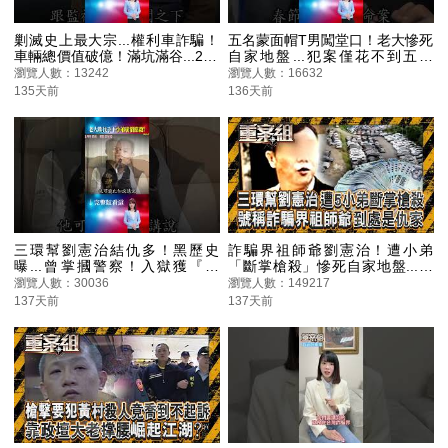
剿滅史上最大宗...權利車詐騙！
五名蒙面帽T男闖堂口！老大慘死
車輛總價值破億！滿坑滿谷...232
自家地盤...犯案僅花不到五分
輛權利車！警瓦解三環幫黑金帝
鐘...直播主『筍菇』也中彈
瀏覽人數：13242
瀏覽人數：16632
國 @ebcOhMyGod #shorts
@ebcOhMyGod #shorts
135天前
136天前
三環幫劉憲治結仇多！黑歷史
詐騙界祖師爺劉憲治！遭小弟
曝...曾掌摑警察！入獄獲『董
「斷掌槍殺」慘死自家地盤...刑
仔』指點！出獄後當上櫃公司老
事局循線查緝！追出「滿山滿
瀏覽人數：30036
瀏覽人數：149217
總！ @ebcOhMyGod #shorts
谷」市價破億權利車《重案組》
137天前
137天前
20260321｜楊茹涵
@ebcOhMyGod