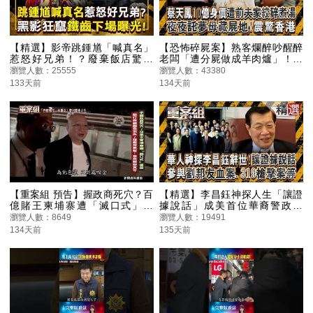
【精選】影帝跳鍾馗「喊真名」
【恐怖碎屍案】熟客爛醉吵醒醉
惹怒好兄弟！？廢棄飯店驚見
老闆「遭分屍做成羊肉爐」！？
「長毛黑影」狂竄…劇組鐵齒下
死者遭「鐵條擊暈」殘骸棄屍蝙
瀏覽人數：25555
瀏覽人數：43380
場曝光！《台灣大代誌》
蝠洞/前夫一家「寄生上游不成」
133天前
134天前
竟痛下殺手？ 香港天價名媛遭
「碎屍烹煮」找不回全屍！《重
案組》
【重案組 預告】握政商死穴？百
【精選】李昌鈺神探人生「讓證
億賭王柬埔寨遭「滅口式」槍
據說話」成美首位華裔警政廳
殺！隨行保鑣離奇消失？疑兩岸
長！一具屍體看半天「曝關鍵總
瀏覽人數：8649
瀏覽人數：19491
黑幫祭出高額懸賞令
在細節處」拉拔台灣CSI／辛普森
134天前
135天前
殺妻案、甘迺迪總統遇刺案、劉
邦友血案、彭婉如命案、白曉燕
命案、319槍擊案等參與調查