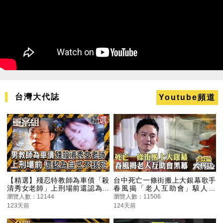
台灣大代誌
Youtube頻道
【精選】殘忍特教師為車債「殺
台中死亡一條街搬上大銀幕歌手
清秀女老師」上刑場前還認為自
春風揭「老人互助會」駭人黑
己不該死！？有悔悟？瞎扯「抱
幕！｜《#台灣大代誌》‪
瀏覽人數：12144
瀏覽人數：11506
著屍體哭」卻營造輕生假象！？
123天前
124天前
《重案組》楊茹涵