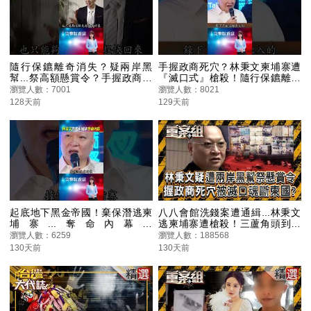
隨行保鑣離奇消失？疑兩岸黑
手握政商死穴？林秉文柬埔寨遭
幫...祭高額懸賞令？手握政商死
『滅口式』槍殺！隨行保鑣離奇
穴？林秉文柬埔寨遭『滅口式』
消失？疑兩岸黑幫...祭高額懸賞
瀏覽人數：7001
瀏覽人數：8021
槍殺！ @ebcOhMyGod #shorts
令 @ebcOhMyGod #shorts
128天前
129天前
起底地下黑金帝國！棄保潛逃柬
八八會館洗錢案遭通緝...林秉文
埔寨...奪命內幕！
逃柬埔寨遭槍殺！三蘆角頭到百
@ebcOhMyGod #shorts
億賭王..起底「鱸鰻」地下黑金帝
瀏覽人數：6259
瀏覽人數：188568
國《重案組》 20260328｜楊茹
130天前
130天前
涵 @ebcOhMyGod