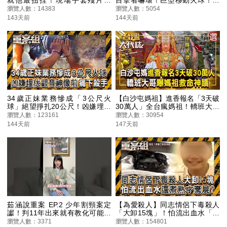
DNA！比對結果...真凶身分出爐
松善：『生前被活活燒死』
瀏覽人數：14383
瀏覽人數：5054
@ebcOhMyGod #shorts
@ebcOhMyGod #shorts
143天前
144天前
34歲正妹業務慘成「3公尺火
【白沙屯媽祖】進香報名「3天破
球」絕望掙扎20公尺！凶嫌埋伏
30萬人」全台瘋媽祖！轎班大哥
觀音神像前痛下殺手...落網冷血
曝「遭長釘刺進心臟」請白沙屯
瀏覽人數：123161
瀏覽人數：30954
嗆：她嗆我沒錢買車！ 《重案
媽祖救命！醫生手術見奇蹟「釘
144天前
147天前
組》 20260314｜楊茹涵 @重案
子驚險避開要害」 《#台灣大代
組
誌》#張予馨 ‪@57GoFun
茹涵說重案 EP.2 少年割頸案定
【為愛殺人】同志情侶下毒殺人
讞！判11年出來就有教化可能？
「大卸15塊」！怕流出血水「還
少事法該修法？楊爸爸個資被公
煮熟才棄屍」？／蛇蠍人妻恨夫
瀏覽人數：3371
瀏覽人數：154801