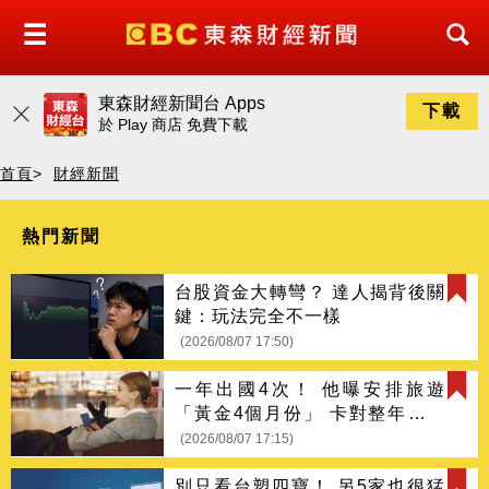
東森財經新聞台 Apps
下載
於
Play 商店
免費下載
首頁
>
財經新聞
熱門新聞
台股資金大轉彎？ 達人揭背後關
鍵：玩法完全不一樣
(2026/08/07 17:50)
一年出國4次！ 他曝安排旅遊
「黃金4個月份」 卡對整年活在
期待中
(2026/08/07 17:15)
別只看台塑四寶！ 另5家也很猛