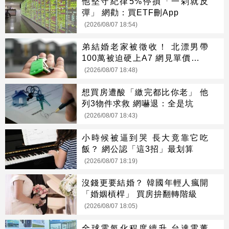
他堅守紀律5%停損「一剁就反
彈」 網勸：買ETF刪App
(2026/08/07 18:54)
弟結婚老家被徵收！ 北漂男帶
100萬被迫硬上A7 網見單價驚呆
了
(2026/08/07 18:48)
想買房遭酸「繳完都比你老」 他
列3物件求救 網嚇退：全是坑
(2026/08/07 18:43)
小時候被逼到哭 長大竟靠它吃
飯？ 網公認「這3招」最划算
(2026/08/07 18:19)
沒錢更要結婚？ 韓國年輕人瘋開
「婚姻槓桿」 買房拚翻轉階級
(2026/08/07 18:05)
全球電氣化程度續升 台達電董