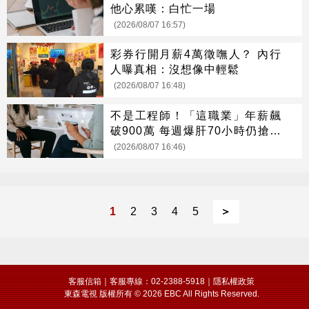
他心累嘆：白忙一場
(2026/08/07 16:57)
彩券行開月薪4萬徵嘸人？ 內行
人曝真相：沒想像中輕鬆
(2026/08/07 16:48)
不是工程師！「這職業」年薪飆
破900萬 每週爆肝70小時仍搶破
頭
(2026/08/07 16:46)
1
2
3
4
5
＞
客服信箱
｜客服專線：02-2388-5918｜
隱私權政策
東森電視 版權所有 © 2026 EBC All Rights Reserved.