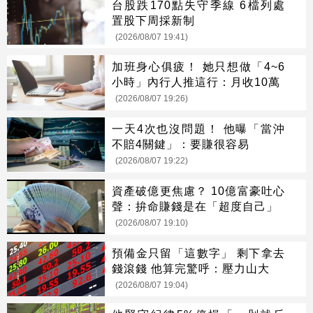
台股跌170點失守季線 6檔列處
置股下周採新制
(2026/08/07 19:41)
加班身心俱疲！ 她只想做「4~6
小時」內行人推這行：月收10萬
(2026/08/07 19:26)
一天4次也沒問題！ 他曝「當沖
不賠4關鍵」：要賺很容易
(2026/08/07 19:22)
資產破億更焦慮？ 10億富豪吐心
聲：拚命賺錢是在「超度自己」
(2026/08/07 19:10)
預備金只留「這數字」 剩下拿去
錢滾錢 他算完驚呼：壓力山大
(2026/08/07 19:04)