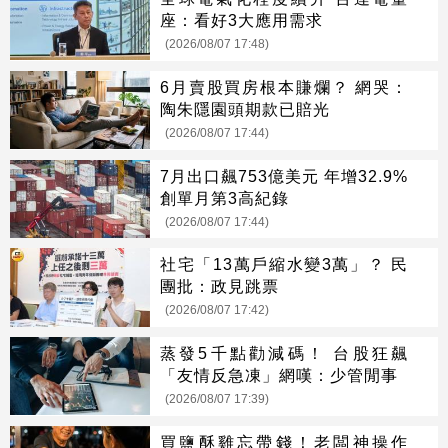
座：看好3大應用需求
(2026/08/07 17:48)
6月賣股買房根本賺爛？ 網哭：
陶朱隱園頭期款已賠光
(2026/08/07 17:44)
7月出口飆753億美元 年增32.9%
創單月第3高紀錄
(2026/08/07 17:44)
社宅「13萬戶縮水變3萬」？ 民
團批：政見跳票
(2026/08/07 17:42)
蒸發5千點勸減碼！ 台股狂飆
「友情反急凍」網嘆：少管閒事
(2026/08/07 17:39)
買鹽酥雞忘帶錢！老闆神操作