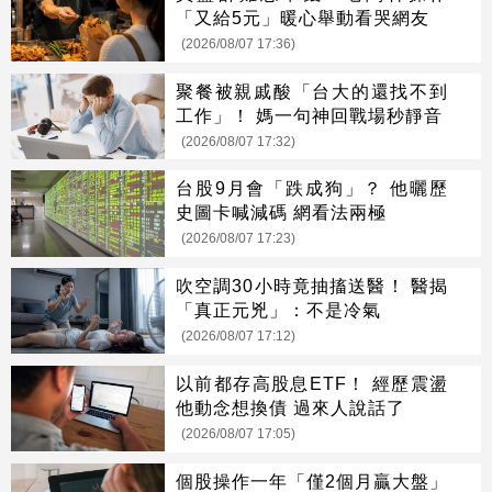
「又給5元」暖心舉動看哭網友
(2026/08/07 17:36)
聚餐被親戚酸「台大的還找不到
工作」！ 媽一句神回戰場秒靜音
(2026/08/07 17:32)
台股9月會「跌成狗」？ 他曬歷
史圖卡喊減碼 網看法兩極
(2026/08/07 17:23)
吹空調30小時竟抽搐送醫！ 醫揭
「真正元兇」：不是冷氣
(2026/08/07 17:12)
以前都存高股息ETF！ 經歷震盪
他動念想換債 過來人說話了
(2026/08/07 17:05)
個股操作一年「僅2個月贏大盤」