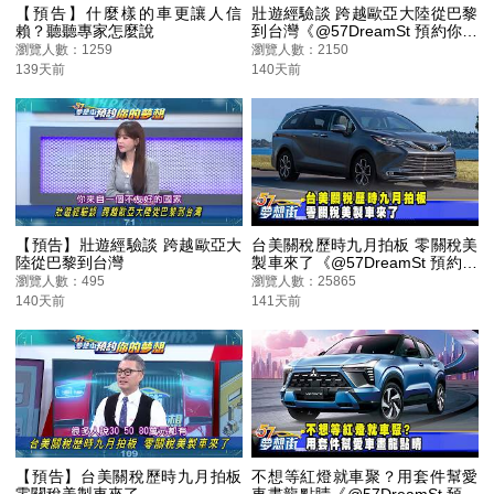
【預告】什麼樣的車更讓人信
壯遊經驗談 跨越歐亞大陸從巴黎
賴？聽聽專家怎麼說
到台灣《@57DreamSt 預約你的
夢想》2026.03.19
瀏覽人數：1259
瀏覽人數：2150
139天前
140天前
【預告】壯遊經驗談 跨越歐亞大
台美關稅歷時九月拍板 零關稅美
陸從巴黎到台灣
製車來了《@57DreamSt 預約你
的夢想》2026.03.18
瀏覽人數：495
瀏覽人數：25865
140天前
141天前
【預告】台美關稅歷時九月拍板
不想等紅燈就車聚？用套件幫愛
零關稅美製車來了
車畫龍點睛《@57DreamSt 預約