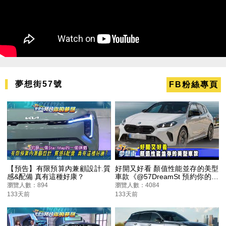
夢想街57號
FB粉絲專頁
【預告】有限預算內兼顧設計.質
好開又好看 顏值性能並存的美型
感&配備 真有這種好康？
車款《@57DreamSt 預約你的夢
想》2026.03.26
瀏覽人數：894
瀏覽人數：4084
133天前
133天前