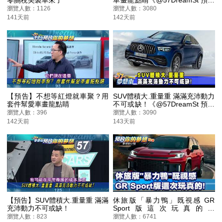
你的夢想》2026.03.17
瀏覽人數：1126
瀏覽人數：3080
141天前
142天前
【預告】不想等紅燈就車聚？用
SUV體積大.重量重 滿滿充沛動力
套件幫愛車畫龍點睛
不可或缺！《@57DreamSt 預約
你的夢想》2026.03.16
瀏覽人數：396
瀏覽人數：3090
142天前
143天前
【預告】SUV體積大.重量重 滿滿
休旅版「暴力鴨」既視感 GR
充沛動力不可或缺！
Sport版這次玩真的！
《@57DreamSt 預約你的夢想
瀏覽人數：823
瀏覽人數：6741