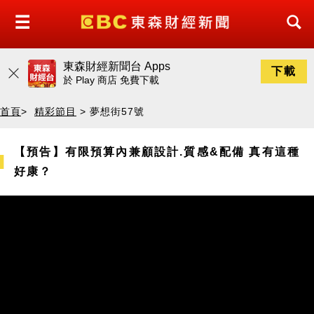
東森財經新聞台 Apps
下載
於
Play 商店
免費下載
首頁
>
精彩節目
> 夢想街57號
【預告】有限預算內兼顧設計.質感&配備 真有這種
好康？