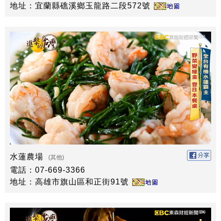
地址：宜蘭縣礁溪鄉玉龍路二段572號
水蓮農場
(其他)
電話：07-669-3366
地址：高雄市旗山區和正街91號