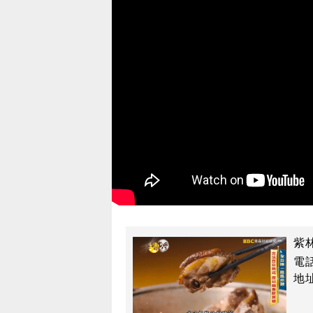
紫
電話
地