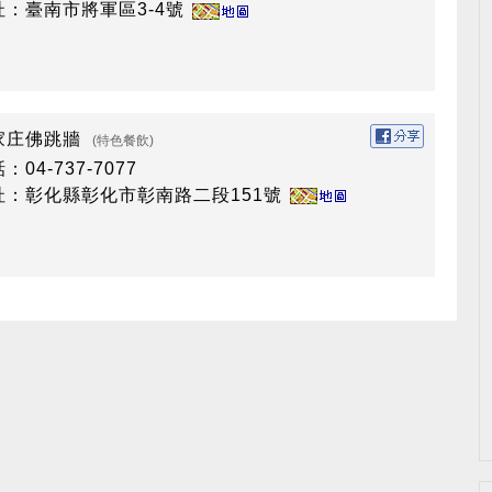
址：臺南市將軍區3-4號
家庄佛跳牆
(特色餐飲)
：04-737-7077
址：彰化縣彰化市彰南路二段151號