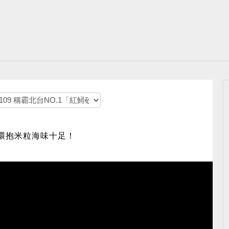
膏環抱米粒海味十足！