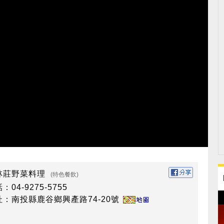
林莊野菜料理
(特色餐飲)
：04-9275-5755
址：南投縣鹿谷鄉興產路74-20號