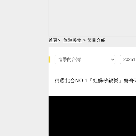
首頁
>
旅遊美食
> 節目介紹
稱霸北台NO.1「紅鱘砂鍋粥」蟹