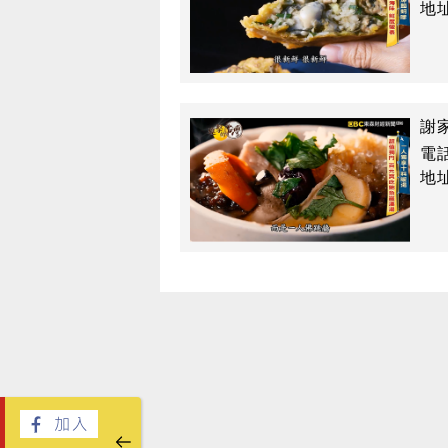
地
謝
電話
地