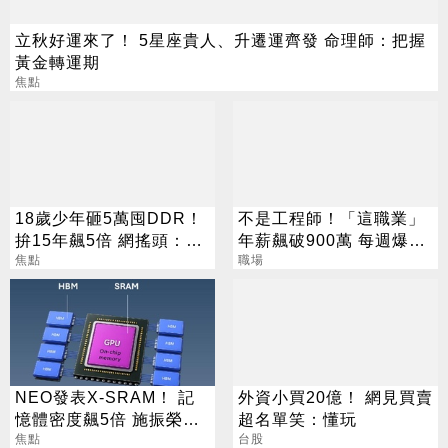
立秋好運來了！ 5星座貴人、升遷運齊發 命理師：把握
黃金轉運期
焦點
18歲少年砸5萬囤DDR！
不是工程師！「這職業」
拚15年飆5倍 網搖頭：會
年薪飆破900萬 每週爆肝
報廢
焦點
70小時仍搶破頭
職場
NEO發表X-SRAM！ 記
外資小買20億！ 網見買賣
憶體密度飆5倍 施振榮：
超名單笑：懂玩
半導體迎新革命
焦點
台股