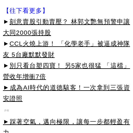
【往下看更多】
►
刻意賣股引動賣壓？ 林郭文艷無預警申讓
大同2000張持股
►
CCL火燒上游！ 「化學老手」被逼成神隊
友 5台廠默默發財
►
別只看台塑四寶！ 另5家也很猛 「這檔」
營收年增衝7倍
►成為AI時代的道德駭客！一次拿到三張資
安證照
PR
►踩著空氣，邁向極限，讓每一步都輕盈有
力