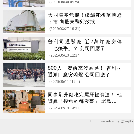
(2019/08/30 09:54)
大同集團危機！繼綠能後華映恐
下市 向股東鞠躬致歉
(2019/03/27 19:31)
普利司通關廠 近2萬坪廠房傳
「他接手」？ 公司回應了
(2026/05/13 12:37)
800人一覺醒來沒頭路！ 普利司
通湖口廠突熄燈 公司回應了
(2026/05/11 11:55)
同事剛升職吃完尾牙被資遣！ 他
訝異「摸魚的都沒事」 老鳥曝真
相
(2026/02/13 14:21)
Recommended by