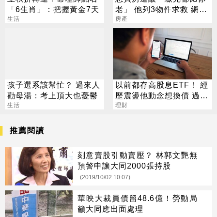
「6生肖」：把握黃金7天
老」 他列3物件求救 網嚇
生活
退：全是坑
房產
孩子選系該幫忙？ 過來人
以前都存高股息ETF！ 經
勸母湯：考上頂大也憂鬱
歷震盪他動念想換債 過來
生活
人說話了
理財
推薦閱讀
刻意賣股引動賣壓？ 林郭文艷無
預警申讓大同2000張持股
(2019/10/02 10:07)
華映大裁員債留48.6億！勞動局
籲大同應出面處理