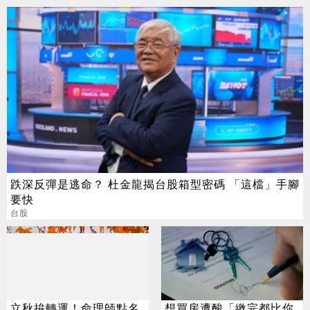
跌深反彈是逃命？ 杜金龍揭台股箱型密碼 「這檔」手腳
要快
台股
立秋拚轉運！命理師點名
想買房遭酸「繳完都比你