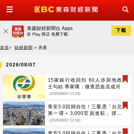
東森財經新聞台 Apps
下載
於
Play 商店
免費下載
首頁
>
財經新聞
> 房產
2026/08/07
15家銀行收回扣 60人涉與地政
士勾結 專家嘆：徹查恐血流成河
(2026/08/07 13:33)
青安3.0回歸自住！三重憑「台北
第一環＋3,000官員進駐」撐爆
剛需
(2026/08/07 12:50)
青安3.0回歸自住！三重憑「台北