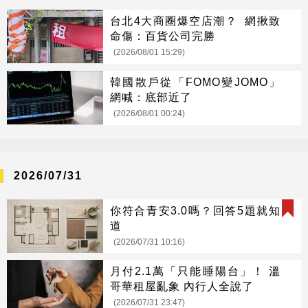
台北4大商圈爆空店潮？ 網揪致
命傷：百貨公司完勝
(2026/08/01 15:29)
韓國散戶從「FOMO變JOMO」
網喊：底部近了
(2026/08/01 00:24)
2026/07/31
你符合青安3.0嗎？回答5題就知
道
(2026/07/31 10:16)
月付2.1萬「只能睡陽台」！ 溫
哥華租屋亂象 內行人全說了
(2026/07/31 23:47)