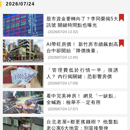
2026/07/24
股市資金要轉向了？李同榮揭5大
訊號 關鍵時間點也曝光
(2026/07/24 13:32)
AI帶旺房價！ 新竹房市續飆創高
台中卻開始「降價換量」
(2026/07/24 12:45)
「管理費低於行情一半」很誘
人？ 內行揭關鍵：恐影響房價
(2026/07/24 17:09)
看中完美神房！ 網見「一缺點」
全喊跑：檢舉不ㄧ定有用
(2026/07/24 17:07)
台北老屋=都更搖錢樹？ 他盤點
老公寓6大地雷：別當接盤俠