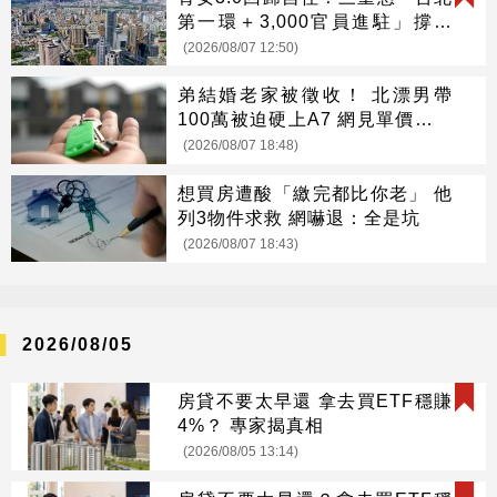
第一環＋3,000官員進駐」撐爆
剛需
(2026/08/07 12:50)
弟結婚老家被徵收！ 北漂男帶
100萬被迫硬上A7 網見單價驚呆
了
(2026/08/07 18:48)
想買房遭酸「繳完都比你老」 他
列3物件求救 網嚇退：全是坑
(2026/08/07 18:43)
2026/08/05
房貸不要太早還 拿去買ETF穩賺
4%？ 專家揭真相
(2026/08/05 13:14)