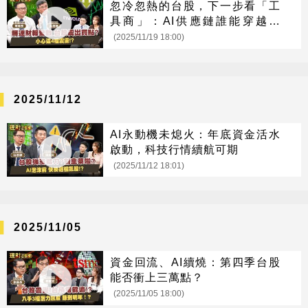
忽冷忽熱的台股，下一步看「工
具商」：AI供應鏈誰能穿越震
盪？
(2025/11/19 18:00)
2025/11/12
AI永動機未熄火：年底資金活水
啟動，科技行情續航可期
(2025/11/12 18:01)
2025/11/05
資金回流、AI續燒：第四季台股
能否衝上三萬點？
(2025/11/05 18:00)