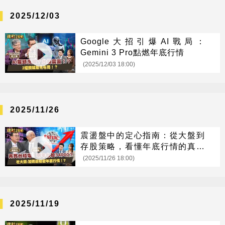
2025/12/03
Google大招引爆AI戰局：
Gemini 3 Pro點燃年底行情
(2025/12/03 18:00)
2025/11/26
震盪盤中的定心指南：從大盤到
存股策略，看懂年底行情的真正
關鍵
(2025/11/26 18:00)
2025/11/19