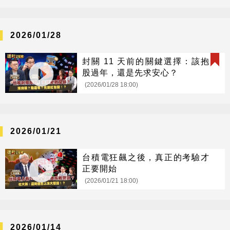
2026/01/28
封關 11 天前的關鍵選擇：該抱
股過年，還是先求安心？
(2026/01/28 18:00)
2026/01/21
台積電狂飆之後，真正的考驗才
正要開始
(2026/01/21 18:00)
2026/01/14