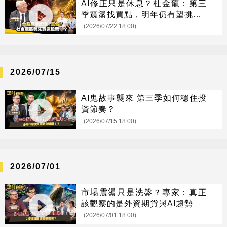
AI修正只是休息？杜金龍：第三
季震盪找買點，明年仍有望挑戰5
萬以上
(2026/07/22 18:00)
2026/07/15
AI鬼故事襲來 第三季如何穩住投
資節奏？
(2026/07/15 18:00)
2026/07/01
市場震盪只是洗盤？專家：真正
該觀察的是外資期貨與AI趨勢
(2026/07/01 18:00)