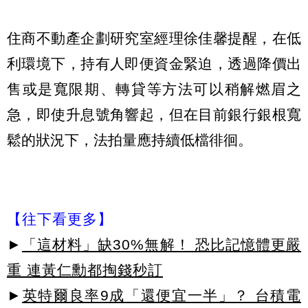
住商不動產企劃研究室經理徐佳馨提醒，在低
利環境下，持有人即便資金緊迫，透過降價出
售或是寬限期、轉貸等方法可以稍解燃眉之
急，即使升息號角響起，但在目前銀行銀根寬
鬆的狀況下，法拍量應持續低檔徘徊。
【往下看更多】
►
「這材料」缺30%無解！ 恐比記憶體更嚴
重 連黃仁勳都掏錢秒訂
►
英特爾良率9成「還便宜一半」？ 台積電