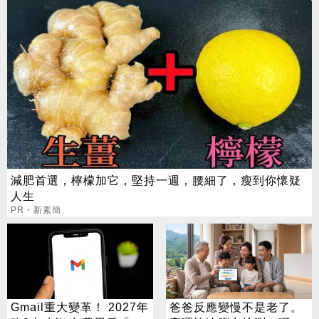
減肥首選，檸檬加它，堅持一週，腰細了，瘦到你懷疑
人生
PR・新素簡
Gmail重大變革！ 2027年
爸爸反應變慢不是老了。