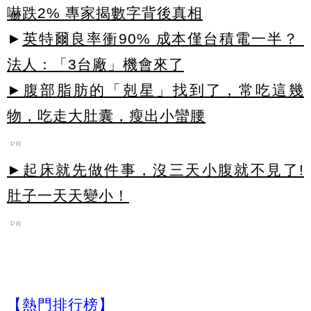
嚇跌2% 專家揭數字背後真相
►
英特爾良率衝90% 成本僅台積電一半？
法人：「3台廠」機會來了
►腹部脂肪的「剋星」找到了，常吃這幾
物，吃走大肚囊，瘦出小蠻腰
PR
►起床就先做件事，沒三天小腹就不見了!
肚子一天天變小！
PR
【熱門排行榜】