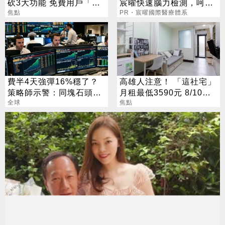
砍3大功能 免費用戶「這
宸曜快速腦力檢測，呵護
好康」不能用了
焦點
老爸腦力
PR・宸曜國際醫療體系
費半4天強彈16%穩了？
高雄人注意！ 「這社宅」
策略師示警：同塊石頭不
月租最低3590元 8/10起
會絆2次
全球
放申請
焦點