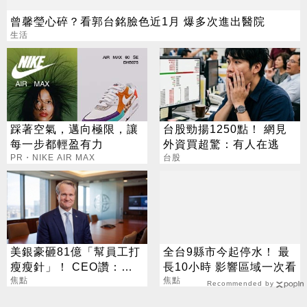
曾馨瑩心碎？看郭台銘臉色近1月 爆多次進出醫院
生活
踩著空氣，邁向極限，讓
台股勁揚1250點！ 網見
每一步都輕盈有力
外資買超驚：有人在逃
PR・NIKE AIR MAX
台股
美銀豪砸81億「幫員工打
全台9縣市今起停水！ 最
瘦瘦針」！ CEO讚：一
長10小時 影響區域一次看
項值得的投資
焦點
焦點
Recommended by