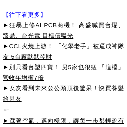
【往下看更多】
►
狂暴上修AI PCB商機！ 高盛喊買台燿、
臻鼎、台光電 目標價曝光
►
CCL火燒上游！ 「化學老手」被逼成神隊
友 5台廠默默發財
►
別只看台塑四寶！ 另5家也很猛 「這檔」
營收年增衝7倍
►女友看到未來公公頭頂後驚呆！快買養髮
給男友
PR
►踩著空氣，邁向極限，讓每一步都輕盈有