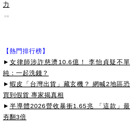
力
PR
【熱門排行榜】
►
女律師涉詐慈濟10.6億！ 李怡貞疑不單
純：一起洗錢？
►
蝦皮「台灣出貨」藏玄機？ 網喊2地區恐
買到假貨 專家揭真相
►
半導體2026營收暴衝1.65兆 「這款」最
夯翻3倍