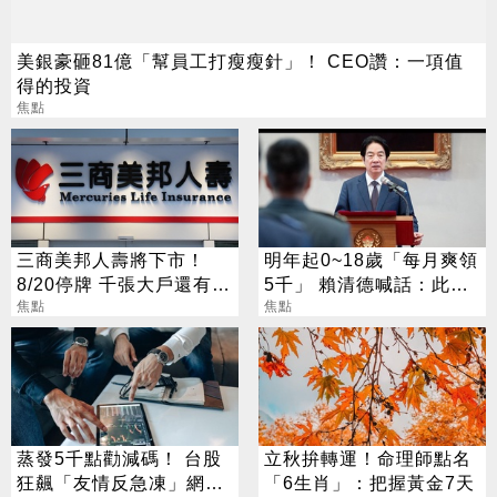
美銀豪砸81億「幫員工打瘦瘦針」！ CEO讚：一項值
得的投資
焦點
三商美邦人壽將下市！
明年起0~18歲「每月爽領
8/20停牌 千張大戶還有
5千」 賴清德喊話：此時
252人
焦點
不生待何時
焦點
蒸發5千點勸減碼！ 台股
立秋拚轉運！命理師點名
狂飆「友情反急凍」網
「6生肖」：把握黃金7天