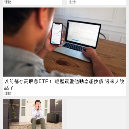
嘆：少管閒事
理財
生活
以前都存高股息ETF！ 經歷震盪他動念想換債 過來人說
話了
理財