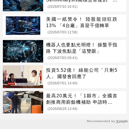
噬黑洞」
(2026/07/10 16:41)
美國一紙禁令！ 陸股龍頭狂跌
13% 「4台廠」喜迎千億轉單
(2026/07/03 12:58)
機器人也要點光明燈！ 操盤手指
路 下波焦點是「這雙眼」
(2026/07/03 09:41)
投資5.52億！ 綠能公司「只剩5
人」 國發會回應了
(2026/07/01 14:40)
最高20萬元！「1縣市」全國首
創推商用廚餘機補助 申請時間曝
光
(2026/06/29 13:49)
Recommended by