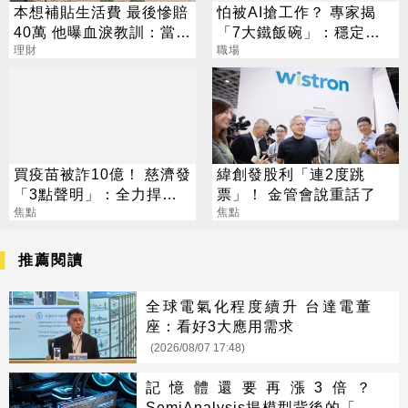
本想補貼生活費 最後慘賠
怕被AI搶工作？ 專家揭
40萬 他曝血淚教訓：當沖
「7大鐵飯碗」：穩定又
是毒藥
理財
高薪
職場
買疫苗被詐10億！ 慈濟發
緯創發股利「連2度跳
「3點聲明」：全力捍衛
票」！ 金管會說重話了
捐款人權益
焦點
焦點
推薦閱讀
全球電氣化程度續升 台達電董
座：看好3大應用需求
(2026/08/07 17:48)
記憶體還要再漲3倍？
SemiAnalysis揭模型背後的「吞