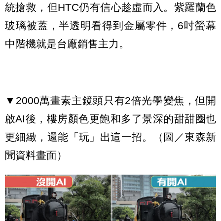
統搶救，但HTC仍有信心趁虛而入。紫羅蘭色
玻璃被蓋，半透明看得到金屬零件，6吋螢幕
中階機就是台廠銷售主力。
▼2000萬畫素主鏡頭只有2倍光學變焦，但開
啟AI後，樓房顏色更飽和多了景深的甜甜圈也
更細緻，還能「玩」出這一招。（圖／東森新
聞資料畫面）