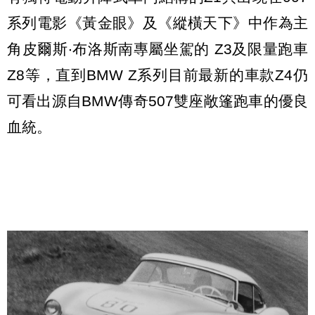
系列電影《黃金眼》及《縱橫天下》中作為主
角皮爾斯‧布洛斯南專屬坐駕的 Z3及限量跑車
Z8等，直到BMW Z系列目前最新的車款Z4仍
可看出源自BMW傳奇507雙座敞篷跑車的優良
血統。