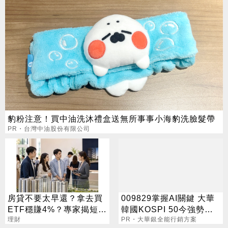
豹粉注意！買中油洗沐禮盒送無所事事小海豹洗臉髮帶
PR・台灣中油股份有限公司
房貸不要太早還？拿去買
009829掌握AI關鍵 大華
ETF穩賺4%？專家揭短影
韓國KOSPI 50今強勢開
音沒說完的真相
理財
募
PR・大華銀全能行銷方案