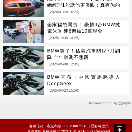
總經理1句話他更傻眼：真有你的
(2026/01/28 16:23)
全家福袋開賣！ 豪抽3台BMW純
電休旅 連6週抽10萬現金
(2025/12/30 14:29)
BMW笑了！估美汽車關稅7月調
降 全年財測不悲觀
(2025/05/08 12:35)
BMW宣布：中國寶馬將導入
DeepSeek
(2025/04/23 15:56)
Recommended by
客服信箱
｜客服專線：02-2388-5918｜
隱私權政策
東森電視 版權所有 © 2026 EBC All Rights Reserved.