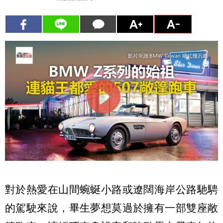
對於熱愛在山間蜿蜒小路或遼闊海岸公路馳騁
的駕駛來說，畢生夢想莫過於擁有一部雙座敞