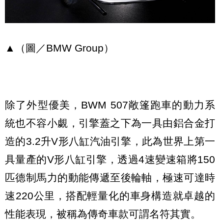
▲（圖／BMW Group）
除了外型優美，BWM 507敞篷跑車的動力系
統也不容小覷，引擎蓋之下為一具由鋁合金打
造的3.2升V形八缸汽油引擎，此為世界上第一
具量產的V形八缸引擎，透過4速變速箱將150
匹德制馬力的動能傳遞至後輪軸，極速可達時
速220公里，搭配輕量化的車身構造就卓越的
性能表現，被稱為傳奇車款可謂名符其實。