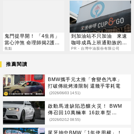
鬼門提早開！ 「4生肖」
到加油站不只加油 來速
當心沖煞 命理師揭2護身
咖啡成爲上班通勤族的新
法寶
焦點
選擇
PR・台灣中油股份有限公司
推薦閱讀
BMW攜手元太推「會變色汽車」
打破傳統烤漆限制 還幾乎零耗電
(2026/06/03 14:51)
啟動馬達缺陷恐釀火災！ BWM
傳召回10萬輛車 16款車型受影
響
(2026/02/12 08:55)
尾牙抽中BMW「1年使用權」！