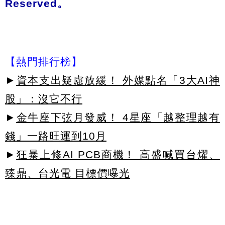
Reserved。
【熱門排行榜】
►
資本支出疑慮放緩！ 外媒點名「3大AI神
股」：沒它不行
►
金牛座下弦月發威！ 4星座「越整理越有
錢」一路旺運到10月
►
狂暴上修AI PCB商機！ 高盛喊買台燿、
臻鼎、台光電 目標價曝光