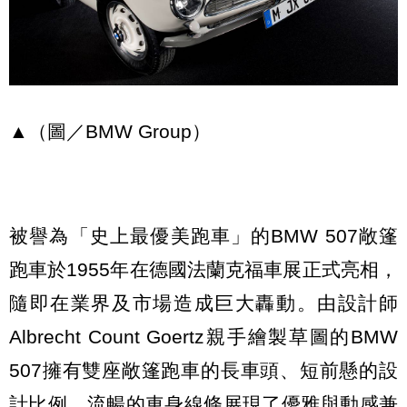
▲（圖／BMW Group）
被譽為「史上最優美跑車」的BMW 507敞篷
跑車於1955年在德國法蘭克福車展正式亮相，
隨即在業界及市場造成巨大轟動。由設計師
Albrecht Count Goertz親手繪製草圖的BMW
507擁有雙座敞篷跑車的長車頭、短前懸的設
計比例，流暢的車身線條展現了優雅與動感兼