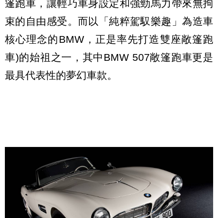
篷跑車，讓輕巧車身設定和強勁馬力帶來無拘
束的自由感受。而以「純粹駕馭樂趣」為造車
核心理念的BMW，正是率先打造雙座敞篷跑
車)的始祖之一，其中BMW 507敞篷跑車更是
最具代表性的夢幻車款。