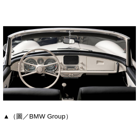
▲（圖／BMW Group）