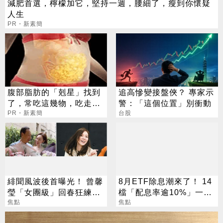
減肥首選，檸檬加它，堅持一週，腰細了，瘦到你懷疑
人生
PR・新素簡
腹部脂肪的「剋星」找到
追高慘變接盤俠？ 專家示
了，常吃這幾物，吃走大
警：「這個位置」別衝動
肚囊，瘦出小蠻腰
PR・新素簡
台股
緋聞風波後首曝光！ 曾馨
8月ETF除息潮來了！ 14
瑩「女團級」回春狂練舞
檔「配息率逾10%」一次
郭董獨自公園散步
焦點
看
焦點