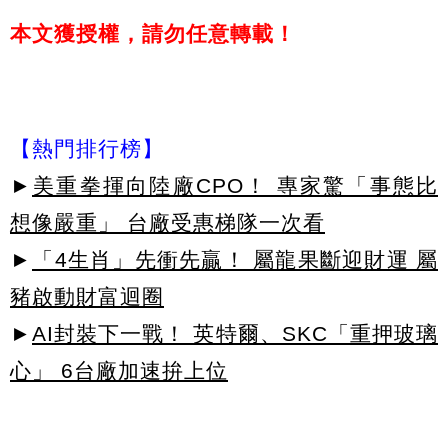
本文獲授權，請勿任意轉載！
【熱門排行榜】
►
美重拳揮向陸廠CPO！ 專家驚「事態比
想像嚴重」 台廠受惠梯隊一次看
►
「4生肖」先衝先贏！ 屬龍果斷迎財運 屬
豬啟動財富迴圈
►
AI封裝下一戰！ 英特爾、SKC「重押玻璃
心」 6台廠加速拚上位