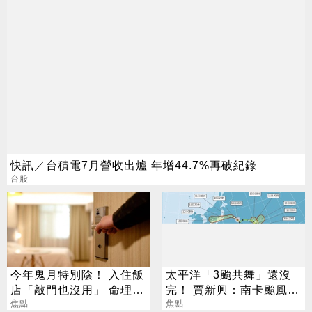
快訊／台積電7月營收出爐 年增44.7%再破紀錄
台股
今年鬼月特別陰！ 入住飯
太平洋「3颱共舞」還沒
店「敲門也沒用」 命理老
完！ 賈新興：南卡颱風最
師曝正確步驟
焦點
快今生成
焦點