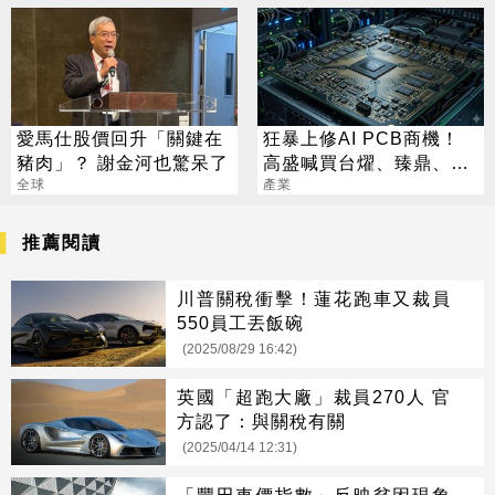
愛馬仕股價回升「關鍵在
狂暴上修AI PCB商機！
豬肉」？ 謝金河也驚呆了
高盛喊買台燿、臻鼎、台
全球
產業
光電 目標價曝光
推薦閱讀
川普關稅衝擊！蓮花跑車又裁員
550員工丟飯碗
(2025/08/29 16:42)
英國「超跑大廠」裁員270人 官
方認了：與關稅有關
(2025/04/14 12:31)
「豐田車價指數」反映貧困現象