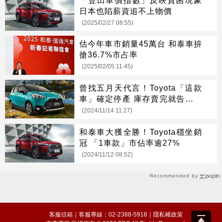
日本也陷薪資追不上物價
(2025/02/27 08:55)
估今年車市銷量45萬台 和泰車拚
搶36.7%市占率
(2025/02/05 11:45)
曾找五月天代言！Toyota「這款
車」確定停產 庫存賣完就告別台
灣
(2024/11/14 11:27)
和泰車大獲全勝！Toyota穩坐銷
冠 「1車款」市佔率逾27%
(2024/11/12 08:52)
Recommended by
客服信箱
｜客服專線：02-2388-5918｜
隱私權政策