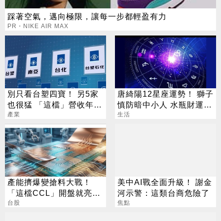
踩著空氣，邁向極限，讓每一步都輕盈有力
PR・NIKE AIR MAX
別只看台塑四寶！ 另5家
唐綺陽12星座運勢！ 獅子
也很猛 「這檔」營收年增
慎防暗中小人 水瓶財運佳
衝7倍
產業
適合談錢
生活
產能擠爆變搶料大戰！
美中AI戰全面升級！ 謝金
「這檔CCL」開盤就亮燈
河示警：這類台商危險了
大和看到600元
台股
焦點