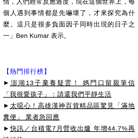
情，人們經常反應過度，現在這個世界上，每
個人遇到事情都是先嚇壞了，才來探究為什
麼。這只是很多負面因子同時出現的日子之
一」Ben Kumar 表示。
【熱門排行榜】
►
澎湖13子棄養疑雲！ 媽門口留親筆信
「我很愛孩子」：請還我們平靜生活
►
太噁心！高雄漢神百貨精品區驚見「滿地
糞便」 業者急回應
►
快訊／台積電7月營收出爐 年增44.7%再