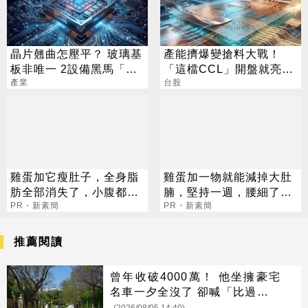
晶片翹曲怎壓平？ 玻璃基
產能擠爆變搶料大戰！
板非唯一 2設備黑馬「防
「這檔CCL」開盤就亮燈
彎神器」曝
產業
大和看到600元
台股
雞蛋加它瘦肚子，全身脂
雞蛋加一物就能減掉大肚
肪全部消失了，小腹都平
腩，堅持一週，腰細了，
坦了
PR・新素簡
瘦到你懷疑人生！
PR・新素簡
推薦閱讀
曾年收破4000萬！ 他坐擁豪宅
名車一夕全沒了 卻喊「比過去更
快樂」