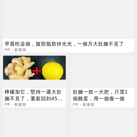
早晨吃這個，腹部脂肪掉光光，一個月大肚腩不見了
PR・新素簡
檸檬加它，堅持一週大肚
肚腩一抓一大把，只需1
腩不見了，重新回到45公
個雞蛋，用一個瘦一個
斤
PR・新素簡
PR・新素簡