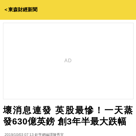
＜東森財經新聞
壞消息連發 英股最慘！一天蒸
發630億英鎊 創3年半最大跌幅
2019/10/03 07:13
鉅亨網編譯陳秀宜