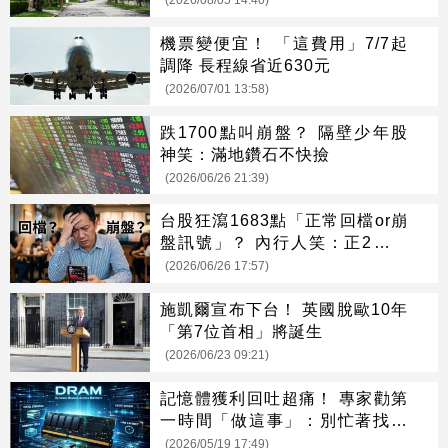
(2026/08/05 14:40)
機票變便宜！ 「這費用」7/7起
調降 長程線省近630元
(2026/07/01 13:58)
跌1700點叫崩盤？ 隔壁少年股
神笑：滿地鑽石不快撿
(2026/06/26 21:39)
台股狂瀉1683點「正常回檔or崩
盤訊號」？ 內行人笑：正2甜蜜
點
(2026/06/26 17:57)
施凱爾宣布下台！ 英國脫歐10年
「第7位首相」將誕生
(2026/06/23 09:21)
記憶體獲利回吐超痛！ 專家勸第
一時間「做這事」：別忙著找原
因
(2026/05/19 17:49)