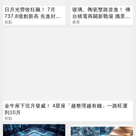
日月光營收狂飆！ 7月
玻璃、陶瓷雙路並進！ 傳
737.8億創新高 先進封測
台積電再闢新戰場 攜景碩
需求炸裂
焦點
布局類EMIB
產業
金牛座下弦月發威！ 4星座「越整理越有錢」一路旺運
到10月
焦點