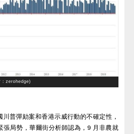
erohedge)
國川普彈劾案和香港示威行動的不確定性，
緊張局勢，華爾街分析師認為，9 月非農就