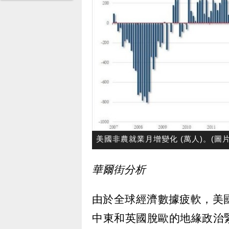
美國非農就業月增變化 (萬人)。(圖片：z
華爾街分析
由於全球經濟數據疲軟，美
中東和英國脫歐的地緣政治