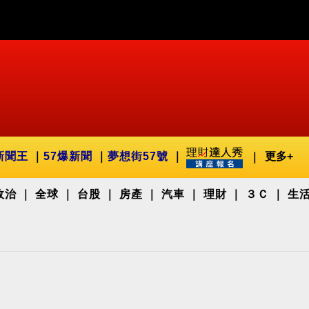
新聞王
57爆新聞
夢想街57號
更多+
政治
全球
台股
房產
汽車
理財
３Ｃ
生