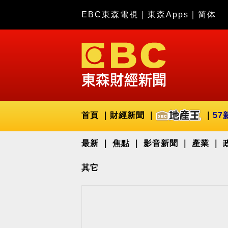
EBC東森電視
｜
東森Apps
｜
简体
首頁
財經新聞
57
最新
焦點
影音新聞
產業
其它