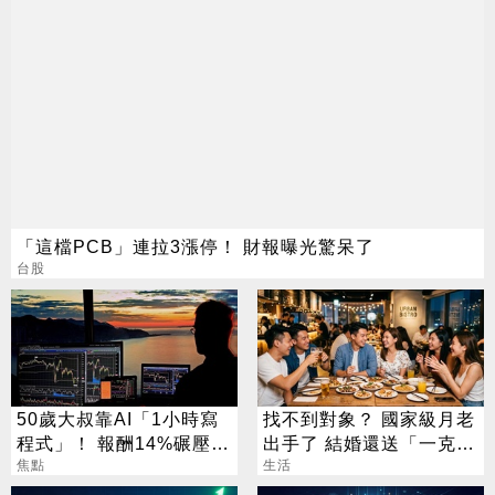
「這檔PCB」連拉3漲停！ 財報曝光驚呆了
台股
50歲大叔靠AI「1小時寫
找不到對象？ 國家級月老
程式」！ 報酬14%碾壓標
出手了 結婚還送「一克拉
普 直接辭職去炒股
焦點
鑽戒」
生活