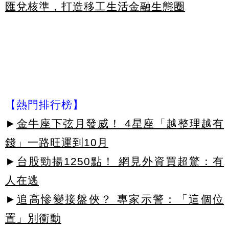
匯兌核準，打造移工生活金融生態圈
【熱門排行榜】
►
金牛座下弦月發威！ 4星座「越整理越有
錢」一路旺運到10月
►
台股勁揚1250點！ 網見外資買超驚：有
人在逃
►
追高慘變接盤俠？ 專家示警：「這個位
置」別衝動