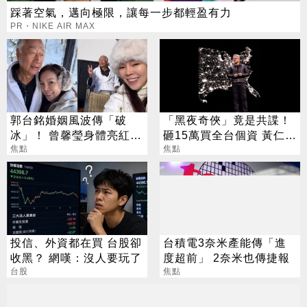
踩著空氣，邁向極限，讓每一步都輕盈有力
PR・NIKE AIR MAX
郭台銘婚姻風波傳「破
「黑夜奇俠」竟是共諜！
冰」！ 曾馨瑩身體亮紅燈
砸15萬買全台個資 黃仁
18年婚姻驚傳出現轉機
焦點
勳、張麗善也受害
焦點
投信、外資都在買 台股卻
台積電3奈米產能傳「進
收黑？ 網嘆：沒人要玩了
度超前」 2奈米也傳捷報
台股
焦點