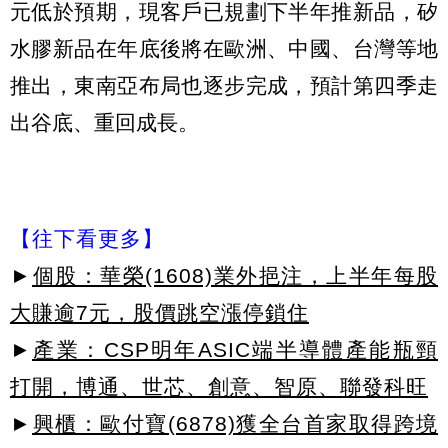
元低於預期，現客戶已規劃下半年推新品，矽
水膠新品在年底後將在歐洲、中國、台灣等地
推出，東南亞布局也逐步完成，預計第四季走
出谷底、重回成長。
【往下看更多】
►
個股：華榮(1608)業外挹注，上半年每股
大賺逾7元，股價跳空漲停鎖住
►
產業：CSP明年ASIC端半導體產能瓶頸
打開，博通、世芯、創意、智原、聯發科旺
►
興櫃：歐付寶(6878)獲全台首家取得跨境