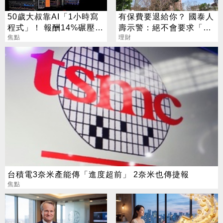
50歲大叔靠AI「1小時寫
有保費要退給你？ 國泰人
程式」！ 報酬14%碾壓標
壽示警：絕不會要求「這
普 直接辭職去炒股
焦點
2事」
理財
台積電3奈米產能傳「進度超前」 2奈米也傳捷報
焦點