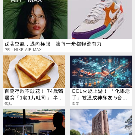
踩著空氣，邁向極限，讓每一步都輕盈有力
PR・NIKE AIR MAX
百萬存款不敢花！ 74歲獨
CCL火燒上游！ 「化學老
居翁「1餐1片吐司」 半年
手」被逼成神隊友 5台廠
暴瘦嚇壞女兒
焦點
默默發財
產業