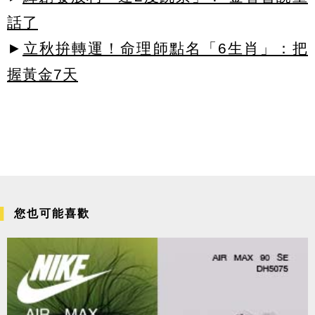
話了
►
立秋拚轉運！命理師點名「6生肖」：把
握黃金7天
您也可能喜歡