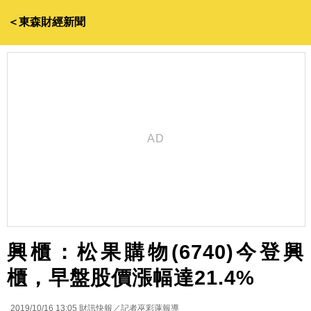
＜東森財經新聞
興櫃：松果購物(6740)今登興
櫃，早盤股價漲幅達21.4%
2019/10/16 13:05
財訊快報／記者巫彩蓮報導