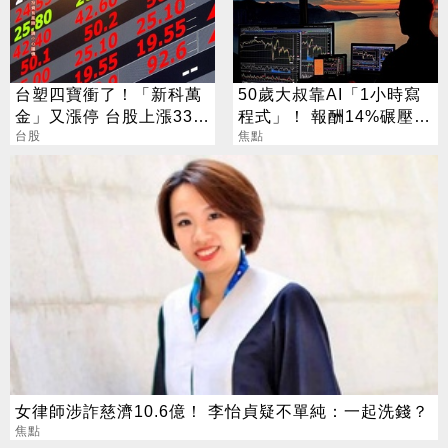
台塑四寶衝了！「新科萬
50歲大叔靠AI「1小時寫
金」又漲停 台股上漲330
程式」！ 報酬14%碾壓標
點
台股
普 直接辭職去炒股
焦點
女律師涉詐慈濟10.6億！ 李怡貞疑不單純：一起洗錢？
焦點