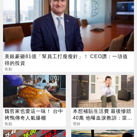
美銀豪砸81億「幫員工打瘦瘦針」！ CEO讚：一項值
得的投資
焦點
魏哲家也愛這一味！ 台中
本想補貼生活費 最後慘賠
烤鴨傳奇人氣爆棚
40萬 他曝血淚教訓：當沖
焦點
是毒藥
理財