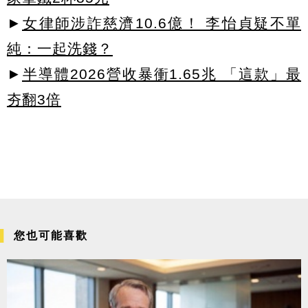
►
女律師涉詐慈濟10.6億！ 李怡貞疑不單
純：一起洗錢？
►
半導體2026營收暴衝1.65兆 「這款」最
夯翻3倍
您也可能喜歡