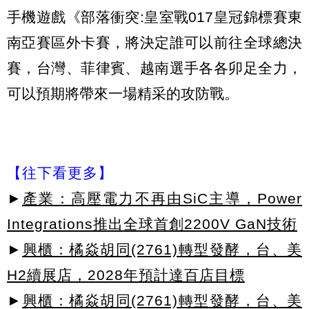
手機遊戲《部落衝突:皇室戰017皇冠錦標賽東
南亞賽區外卡賽，將決定誰可以前往全球總決
賽，台灣、菲律賓、越南選手各各卯足全力，
可以預期將帶來一場精采的攻防戰。
【往下看更多】
►
產業：高壓電力不再由SiC主導，Power
Integrations推出全球首創2200V GaN技術
►
興櫃：橘焱胡同(2761)轉型發酵，台、美
H2續展店，2028年預計達百店目標
►
興櫃：橘焱胡同(2761)轉型發酵，台、美