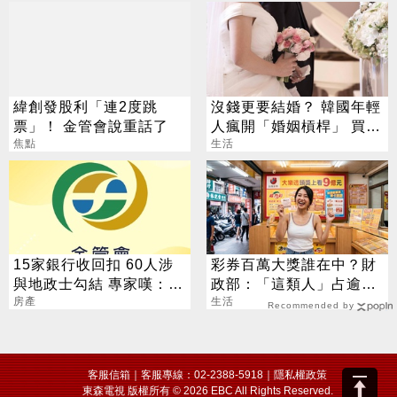
緯創發股利「連2度跳
沒錢更要結婚？ 韓國年輕
票」！ 金管會說重話了
人瘋開「婚姻槓桿」 買房
焦點
拚翻轉階級
生活
15家銀行收回扣 60人涉
彩券百萬大獎誰在中？財
與地政士勾結 專家嘆：徹
政部：「這類人」占逾6
查恐血流成河
房產
成
生活
Recommended by
客服信箱
｜客服專線：02-2388-5918｜
隱私權政策
東森電視 版權所有 © 2026 EBC All Rights Reserved.