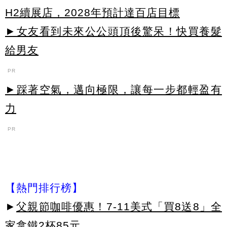
H2續展店，2028年預計達百店目標
►女友看到未來公公頭頂後驚呆！快買養髮
給男友
PR
►踩著空氣，邁向極限，讓每一步都輕盈有
力
PR
【熱門排行榜】
►
父親節咖啡優惠！7-11美式「買8送8」全
家拿鐵2杯85元