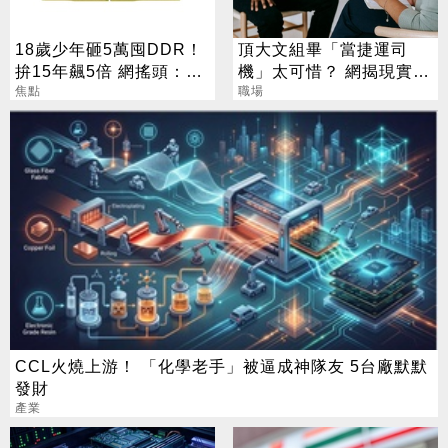
18歲少年砸5萬囤DDR！
頂大文組畢「當捷運司
拚15年飆5倍 網搖頭：會
機」太可惜？ 網揭現實：
報廢
焦點
高中就能考
職場
CCL火燒上游！ 「化學老手」被逼成神隊友 5台廠默默
發財
產業