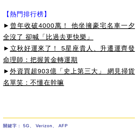
【熱門排行榜】
►
曾年收破4000萬！ 他坐擁豪宅名車一夕
全沒了 卻喊「比過去更快樂」
►
立秋好運來了！ 5星座貴人、升遷運齊發
命理師：把握黃金轉運期
►
外資買超903億「史上第三大」 網見掃貨
名單笑：不懂在幹嘛
關鍵字：
5G
、
Verizon
、
AFP