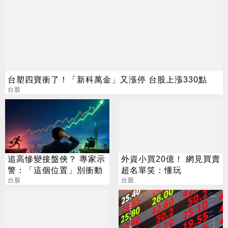
台塑四寶衝了！「新科萬金」又漲停 台股上漲330點
台股
追高慘變接盤俠？ 專家示
外資小買20億！ 網見買賣
警：「這個位置」別衝動
超名單笑：懂玩
台股
台股