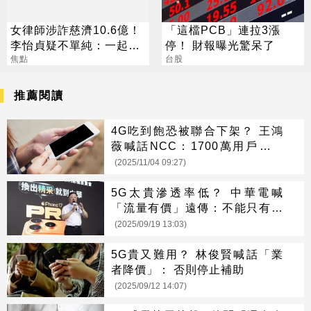
女律師涉詐慈濟10.6億！
「這檔PCB」連拉3漲
李怡貞疑不單純：一起洗
停！ 財報曝光驚呆了
錢？
焦點
台股
推薦閱讀
4G吃到飽恐被聯合下架？ 王鴻
薇喊話NCC：1700萬用戶資費
恐暴增
(2025/11/04 09:27)
5G太貴滲透率低？ 中華電喊
「流量有價」遠傳：不能只有電
信費不漲
(2025/09/19 13:03)
5G貴又難用？ 林俊賢喊話「業
者降價」： 否則停止補助
(2025/09/12 14:07)