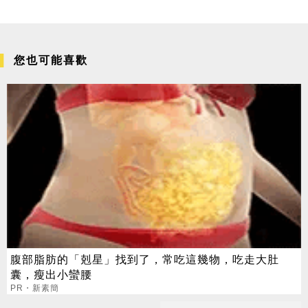
您也可能喜歡
腹部脂肪的「剋星」找到了，常吃這幾物，吃走大肚
囊，瘦出小蠻腰
PR・新素簡