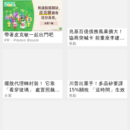
兆基百億債務風暴擴大！
帶著皮克敏一起出門吧
協商突喊卡 前董座李建成
PR・Pikmin Bloom
遭檢調搜索
焦點
擺脫代理轉封裝！ 它靠
川普出重手！多晶矽要課
「看穿玻璃」 處置照飆2
15%關稅 「這時間」生效
漲停
台股
焦點