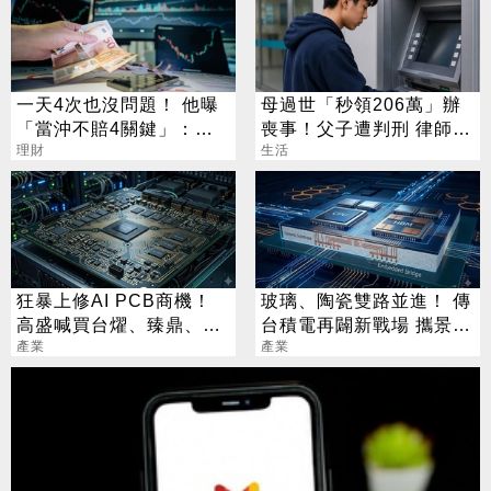
一天4次也沒問題！ 他曝
母過世「秒領206萬」辦
「當沖不賠4關鍵」：要
喪事！父子遭判刑 律師：
賺很容易
理財
搶錢先下手是罪
生活
狂暴上修AI PCB商機！
玻璃、陶瓷雙路並進！ 傳
高盛喊買台燿、臻鼎、台
台積電再闢新戰場 攜景碩
產業
光電 目標價曝光
布局類EMIB
產業