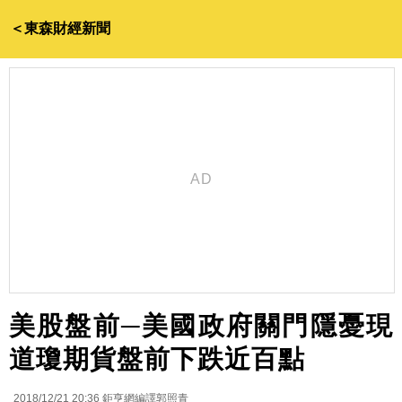
＜東森財經新聞
美股盤前─美國政府關門隱憂現
道瓊期貨盤前下跌近百點
2018/12/21 20:36
鉅亨網編譯郭照青