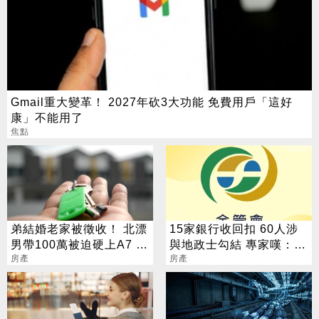
Gmail重大變革！ 2027年砍3大功能 免費用戶「這好
康」不能用了
焦點
弟結婚老家被徵收！ 北漂
15家銀行收回扣 60人涉
男帶100萬被迫硬上A7 網
與地政士勾結 專家嘆：徹
見單價驚呆了
房產
查恐血流成河
房產