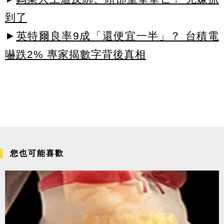
到了
►
英特爾良率9成「還便宜一半」？ 台積電
嚇跌2% 專家揭數字背後真相
您也可能喜歡