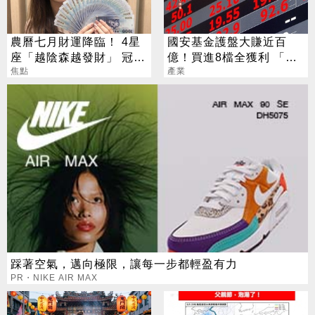
農曆七月財運降臨！ 4星
國安基金護盤大賺近百
座「越陰森越發財」 冠軍
億！買進8檔全獲利 「這
賺到翻
焦點
檔」貢獻逾7成7
產業
踩著空氣，邁向極限，讓每一步都輕盈有力
PR・NIKE AIR MAX