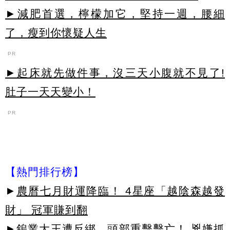
►減肥首選，檸檬加它，堅持一週，腰細
了，瘦到你懷疑人生
PR
►起床就先做件事，沒三天小腹就不見了!
肚子一天天變小！
PR
【熱門排行榜】
►
農曆七月財運降臨！ 4星座「越陰森越發
財」 冠軍賺到翻
►
鎢業大王遭反綁、頭部重擊擊亡！ 兇嫌抓