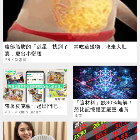
腹部脂肪的「剋星」找到了，常吃這幾物，吃走大肚
囊，瘦出小蠻腰
PR・新素簡
「這材料」缺30%無解！
帶著皮克敏一起出門吧
恐比記憶體更嚴重 連黃仁
PR・Pikmin Bloom
勳都掏錢秒訂
產業