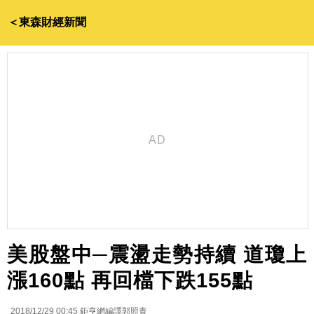
＜東森財經新聞
美股盤中─震盪走勢持續 道瓊上
漲160點 再回檔下跌155點
2018/12/29 00:45
鉅亨網編譯郭照青