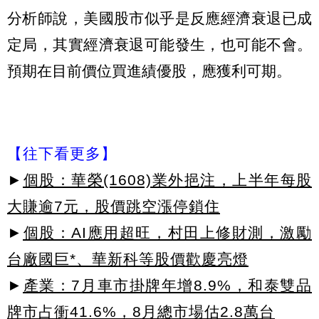
分析師說，美國股市似乎是反應經濟衰退已成
定局，其實經濟衰退可能發生，也可能不會。
預期在目前價位買進績優股，應獲利可期。
【往下看更多】
►
個股：華榮(1608)業外挹注，上半年每股
大賺逾7元，股價跳空漲停鎖住
►
個股：AI應用超旺，村田上修財測，激勵
台廠國巨*、華新科等股價歡慶亮燈
►
產業：7月車市掛牌年增8.9%，和泰雙品
牌市占衝41.6%，8月總市場估2.8萬台