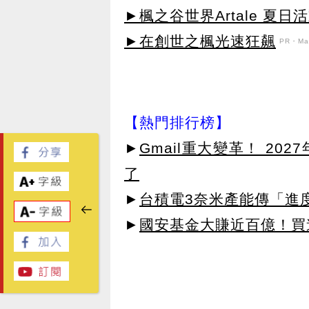
►楓之谷世界Artale 夏
►在創世之楓光速狂飆
PR・Map
【熱門排行榜】
►
Gmail重大變革！ 20
了
►
台積電3奈米產能傳「進
►
國安基金大賺近百億！買進