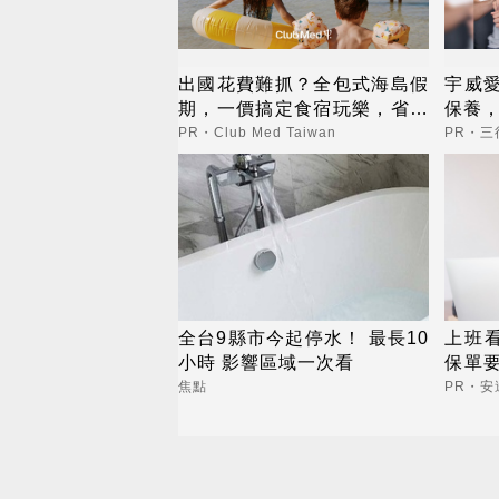
出國花費難抓？全包式海島假
宇威
期，一價搞定食宿玩樂，省錢
保養，
更省心！
PR・Club Med Taiwan
PR・
全台9縣市今起停水！ 最長10
上班看
小時 影響區域一次看
保單
睛險
焦點
PR・安