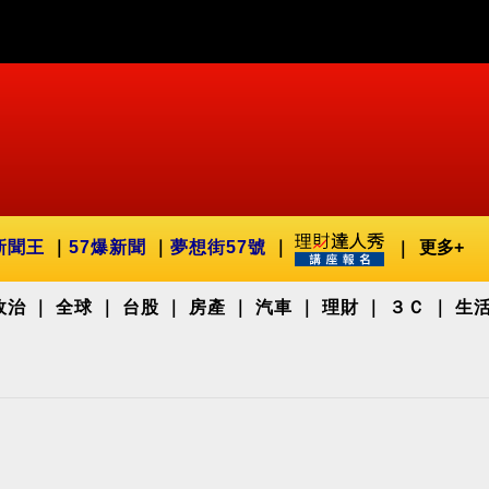
新聞王
57爆新聞
夢想街57號
更多+
政治
全球
台股
房產
汽車
理財
３Ｃ
生