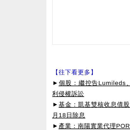
【往下看更多】
►
個股：繼控告Lumiled
利侵權訴訟
►
基金：凱基雙核收息債股平
月18日除息
►
產業：南陽實業代理POR