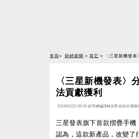
首頁
>
財經新聞
>
其它
> 〈三星新機發表〉
〈三星新機發表〉分析
法貢獻獲利
2019/02/22 00:45
鉅亨網編譯林信男 綜合外電報
三星發表旗下首款摺疊手機 G
認為，這款新產品，改變了