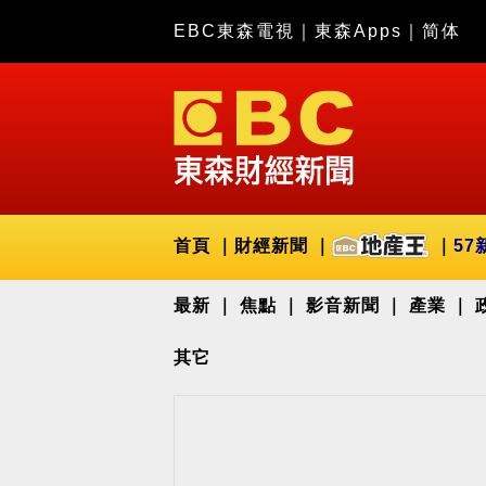
EBC東森電視
｜
東森Apps
｜
简体
首頁
財經新聞
57
最新
焦點
影音新聞
產業
其它