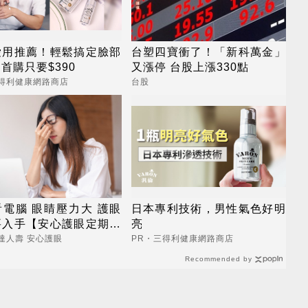
愛用推薦！輕鬆搞定臉部
台塑四寶衝了！「新科萬金」
首購只要$390
又漲停 台股上漲330點
三得利健康網路商店
台股
電腦 眼睛壓力大 護眼
日本專利技術，男性氣色好明
要入手【安心護眼定期眼
亮
】
達人壽 安心護眼
PR・三得利健康網路商店
Recommended by