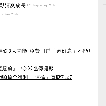
日活動清爽成長
PR・Maplestory World
lestory World
27年砍3大功能 免費用戶「這好康」不能用
度超前」 2奈米也傳捷報
8檔全獲利 「這檔」貢獻7成7