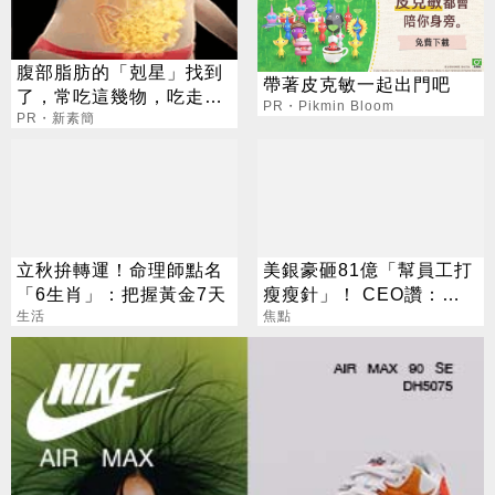
腹部脂肪的「剋星」找到
帶著皮克敏一起出門吧
了，常吃這幾物，吃走大
PR・Pikmin Bloom
肚囊，瘦出小蠻腰
PR・新素簡
立秋拚轉運！命理師點名
美銀豪砸81億「幫員工打
「6生肖」：把握黃金7天
瘦瘦針」！ CEO讚：一
生活
項值得的投資
焦點