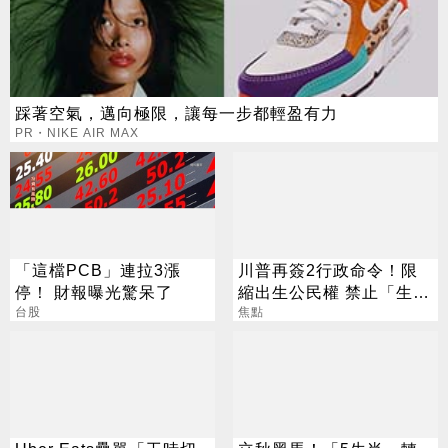
踩著空氣，邁向極限，讓每一步都輕盈有力
PR・NIKE AIR MAX
「這檔PCB」連拉3漲
川普再簽2行政命令！限
停！ 財報曝光驚呆了
縮出生公民權 禁止「生育
台股
旅遊」
焦點