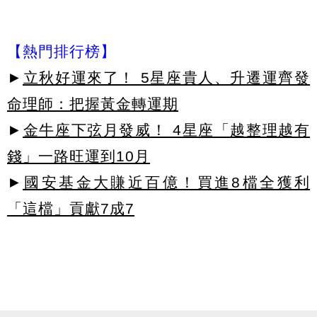
【熱門排行榜】
►
立秋好運來了！ 5星座貴人、升遷運齊發
命理師：把握黃金轉運期
►
金牛座下弦月發威！ 4星座「越整理越有
錢」一路旺運到10月
►
國安基金大賺近百億！買進8檔全獲利
「這檔」貢獻7成7