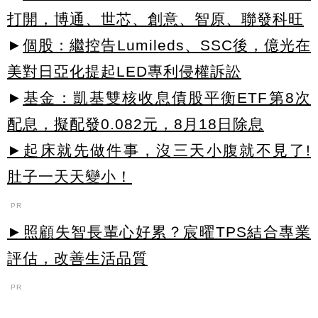
打開，博通、世芯、創意、智原、聯發科旺
►
個股：繼控告Lumileds、SSC後，億光在
美對日亞化提起LED專利侵權訴訟
►
基金：凱基雙核收息債股平衡ETF第8次
配息，擬配發0.082元，8月18日除息
►起床就先做件事，沒三天小腹就不見了!
肚子一天天變小！
PR
►照顧失智長輩心好累？宸曜TPS結合專業
評估，改善生活品質
PR