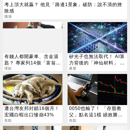
考上頂大就贏？ 他見「路邊1景象」破防：說不清的挫
敗感
職場
有錢人都開豪車、含金湯
矽光子也無法取代！ AI算
匙？ 專家列14個「富翁迷
力背後的「神仙材料」 這
思」顛覆想像
理財
幾家默默爆賺
產業
遭台灣友邦封鎖16個月！
0050也輸了！ 「存股教
宏國白蝦出口慘崩43%
父」點名這1檔 績效勝出
焦點
還更抗跌
焦點