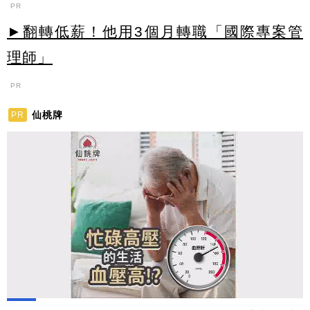
PR
►翻轉低薪！他用3個月轉職「國際專案管
理師」
PR
仙桃牌
PR