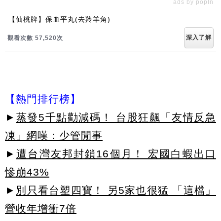
ads by popIn
【仙桃牌】保血平丸(去羚羊角)
深入了解
觀看次數 57,525次
【熱門排行榜】
►
蒸發5千點勸減碼！ 台股狂飆「友情反急
凍」網嘆：少管閒事
►
遭台灣友邦封鎖16個月！ 宏國白蝦出口
慘崩43%
►
別只看台塑四寶！ 另5家也很猛 「這檔」
營收年增衝7倍