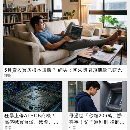
6月賣股買房根本賺爛？ 網哭：陶朱隱園頭期款已賠光
理財
狂暴上修AI PCB商機！
母過世「秒領206萬」辦
高盛喊買台燿、臻鼎、台
喪事！父子遭判刑 律師：
產業
光電 目標價曝光
搶錢先下手是罪
生活