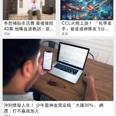
本想補貼生活費 最後慘賠
CCL火燒上游！ 「化學老
40萬 他曝血淚教訓：當沖
手」被逼成神隊友 5台廠
是毒藥
理財
默默發財
產業
沖到懷疑人生！ 少年股神改買這檔「大賺30%」 網
讚：打不贏就加入
理財