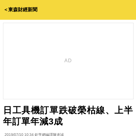
＜東森財經新聞
日工具機訂單跌破榮枯線、上半
年訂單年減3成
2019/07/10 10:34
鉅亨網編譯陳達誠