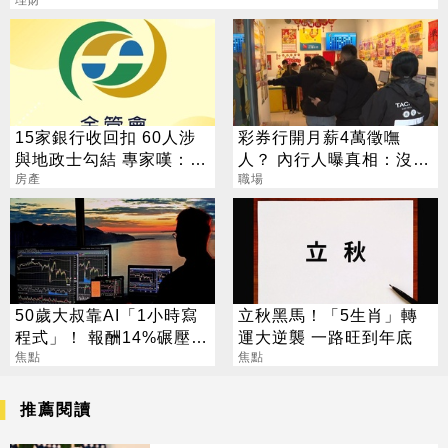
15家銀行收回扣 60人涉
彩券行開月薪4萬徵嘸
與地政士勾結 專家嘆：徹
人？ 內行人曝真相：沒想
查恐血流成河
房產
像中輕鬆
職場
50歲大叔靠AI「1小時寫
立秋黑馬！「5生肖」轉
程式」！ 報酬14%碾壓標
運大逆襲 一路旺到年底
普 直接辭職去炒股
焦點
焦點
推薦閱讀