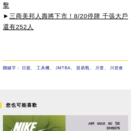
擊
►
三商美邦人壽將下市！8/20停牌 千張大戶
還有252人
關鍵字：
日股
、
工具機
、
JMTBA
、
貿易戰
、
川普
、
川習會
您也可能喜歡