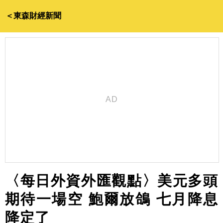
＜東森財經新聞
〈每日外資外匯觀點〉美元多頭
期待一場空 鮑爾放鴿 七月降息
降定了