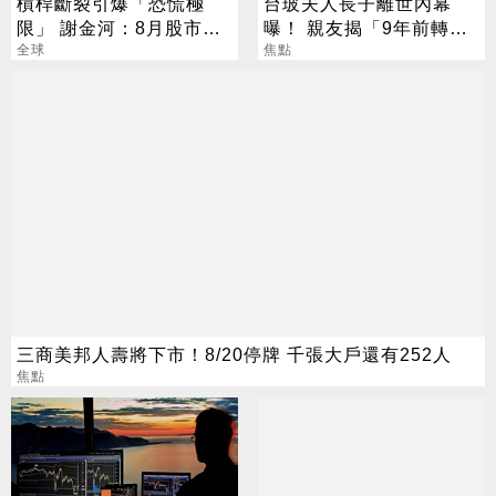
槓桿斷裂引爆「恐慌極
台玻夫人長子離世內幕
限」 謝金河：8月股市得
曝！ 親友揭「9年前轉
看「這2檔」
全球
折」 遺孀獨扛後事
焦點
三商美邦人壽將下市！8/20停牌 千張大戶還有252人
焦點