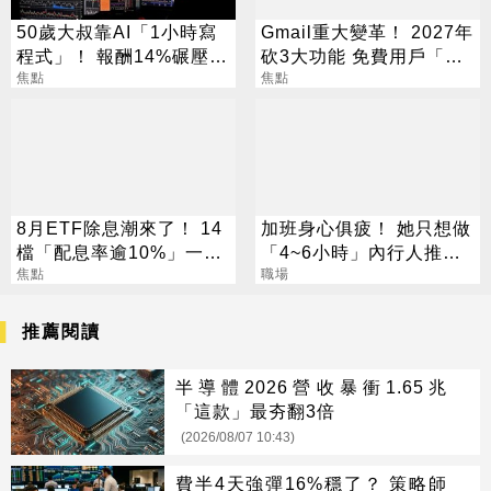
50歲大叔靠AI「1小時寫
Gmail重大變革！ 2027年
程式」！ 報酬14%碾壓標
砍3大功能 免費用戶「這
普 直接辭職去炒股
焦點
好康」不能用了
焦點
8月ETF除息潮來了！ 14
加班身心俱疲！ 她只想做
檔「配息率逾10%」一次
「4~6小時」內行人推這
看
焦點
行：月收10萬
職場
推薦閱讀
半導體2026營收暴衝1.65兆
「這款」最夯翻3倍
(2026/08/07 10:43)
費半4天強彈16%穩了？ 策略師