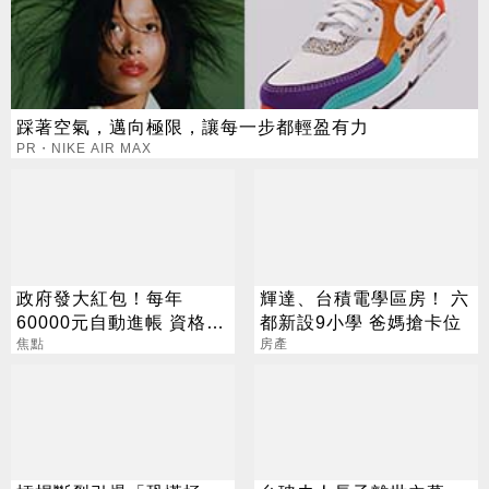
踩著空氣，邁向極限，讓每一步都輕盈有力
PR・NIKE AIR MAX
政府發大紅包！每年
輝達、台積電學區房！ 六
60000元自動進帳 資格一
都新設9小學 爸媽搶卡位
次看
焦點
房產