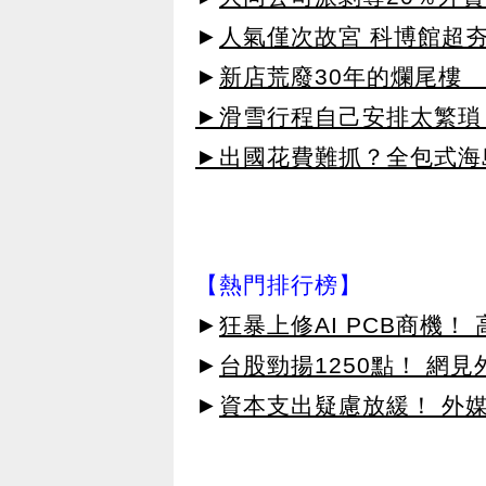
►
人氣僅次故宮 科博館超
►
新店荒廢30年的爛尾樓 
►滑雪行程自己安排太繁瑣？
►出國花費難抓？全包式海島
【熱門排行榜】
►
狂暴上修AI PCB商機
►
台股勁揚1250點！ 網
►
資本支出疑慮放緩！ 外媒