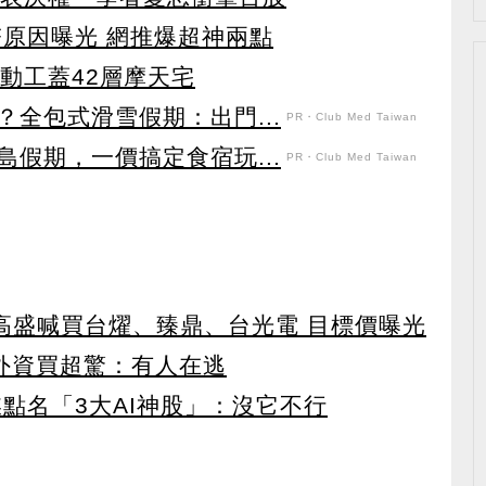
夯原因曝光 網推爆超神兩點
動工蓋42層摩天宅
全包式滑雪假期：出門...
PR・Club Med Taiwan
假期，一價搞定食宿玩...
PR・Club Med Taiwan
！ 高盛喊買台燿、臻鼎、台光電 目標價曝光
見外資買超驚：有人在逃
點名「3大AI神股」：沒它不行