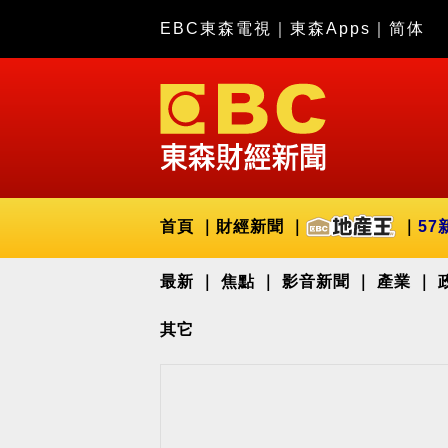
EBC東森電視
｜
東森Apps
｜
简体
首頁
財經新聞
57
最新
焦點
影音新聞
產業
其它