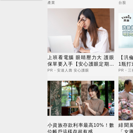
標價曝光
在幹
產業
台股
上班看電腦 眼睛壓力大 護眼
【汎
保單要入手【安心護眼定期眼
1瓶打
睛險】
PR・安達人壽 安心護眼
PR・
小資族存款利率最高10%！數
緋聞
位帳戶這樣存超有感
「女