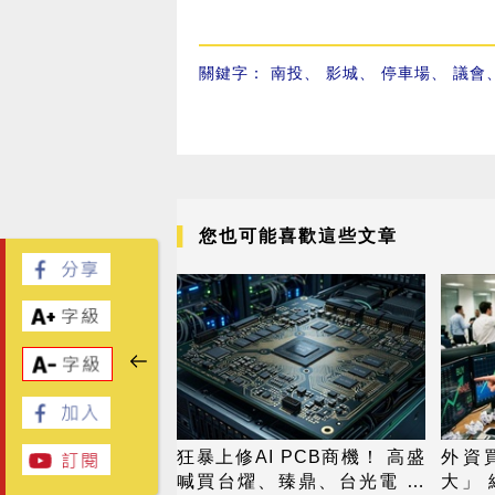
關鍵字：
南投
、
影城
、
停車場
、
議會
您也可能喜歡這些文章
狂暴上修AI PCB商機！ 高盛
外資
喊買台燿、臻鼎、台光電 目
大」