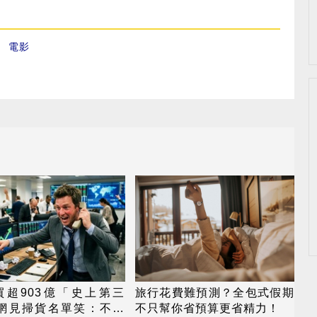
、
電影
買超903億「史上第三
旅行花費難預測？全包式假期
 網見掃貨名單笑：不懂
不只幫你省預算更省精力！