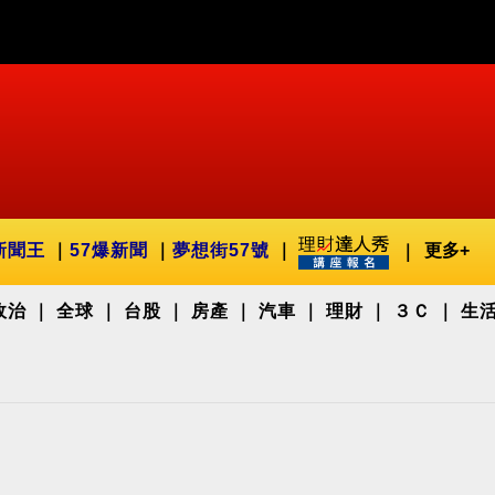
新聞王
57爆新聞
夢想街57號
更多+
政治
全球
台股
房產
汽車
理財
３Ｃ
生