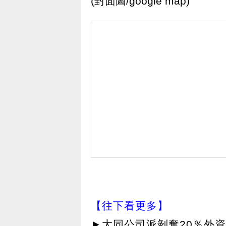
(封面圖/google map)
【往下看更多】
►
大同公司派剝奪20％外