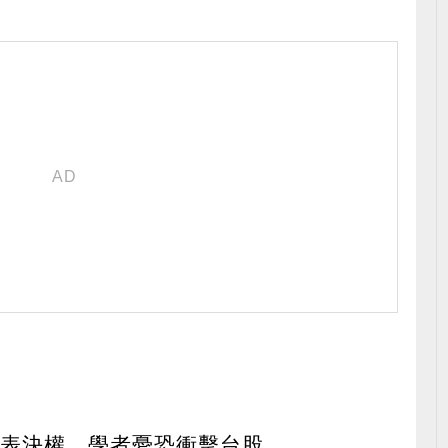
資表決權 學者憂恐衝擊台股