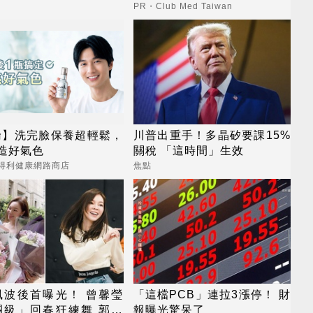
嘛
PR・Club Med Taiwan
倫】洗完臉保養超輕鬆，
川普出重手！多晶矽要課15%
造好氣色
關稅 「這時間」生效
三得利健康網路商店
焦點
風波後首曝光！ 曾馨瑩
「這檔PCB」連拉3漲停！ 財
團級」回春狂練舞 郭董
報曝光驚呆了