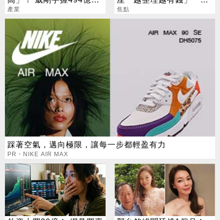
存：明年會更缺
產業
旺運到10月
焦點
踩著空氣，邁向極限，讓每一步都輕盈有力
PR・NIKE AIR MAX