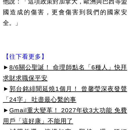
他說：「這項政策對加拿大，歐洲與巴西等盟
國造成的傷害，更會傷害到我們的國家安
全。」
【往下看更多】
►
8/6關公聖誕！ 命理師點名「6種人」快拜
求財求職保平安
►
郭台銘緋聞延燒1個月！ 曾馨瑩深夜發聲
「24字」 吐盡最心繫的事
►
Gmail重大變革！ 2027年砍3大功能 免費
用戶「這好康」不能用了