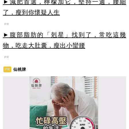
►減肥首選，檸檬加它，堅持一週，腰細
了，瘦到你懷疑人生
PR
►腹部脂肪的「剋星」找到了，常吃這幾
物，吃走大肚囊，瘦出小蠻腰
PR
仙桃牌
PR