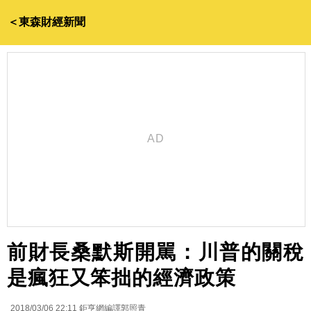
＜東森財經新聞
前財長桑默斯開駡：川普的關稅
是瘋狂又笨拙的經濟政策
2018/03/06 22:11
鉅亨網編譯郭照青