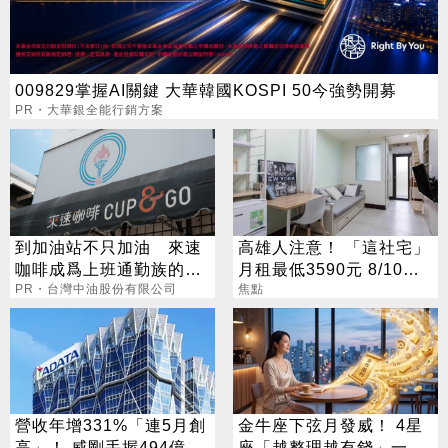
009829掌握AI關鍵 大華韓國KOSPI 50今強勢開募
PR・大華銀全能行銷方案
到加油站不只加油 來速
高雄人注意！ 「這社宅」
咖啡成爲上班通勤族的新
月租最低3590元 8/10起
選擇
PR・台灣中油股份有限公司
放申請
焦點
營收年增331%「連5月創
金牛座下弦月發威！ 4星
高」！ 威剛手握494億庫
座「越整理越有錢」一路