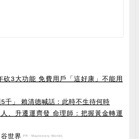
27年砍3大功能 免費用戶「這好康」不能用
領5千」 賴清德喊話：此時不生待何時
貴人、升遷運齊發 命理師：把握黃金轉運
之谷世界
PR・Maplestory Worlds