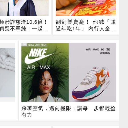
師涉詐慈濟10.6億！
刮刮樂賣翻！ 他喊「賺
貞疑不單純：一起洗
過年吃1年」 內行人全說
了：生存不易
PR
PR・NIKE AIR MAX
踩著空氣，邁向極限，讓每一步都輕盈
有力