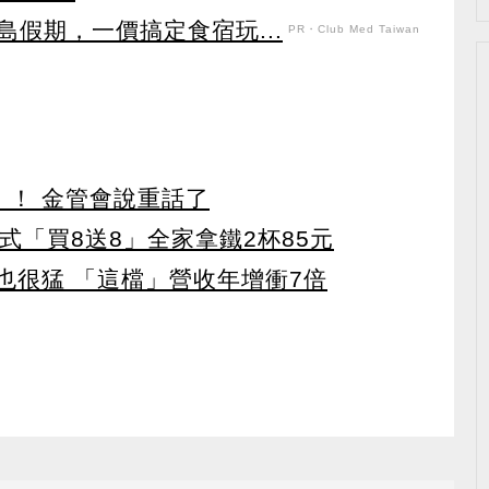
假期，一價搞定食宿玩...
PR・Club Med Taiwan
」！ 金管會說重話了
美式「買8送8」全家拿鐵2杯85元
也很猛 「這檔」營收年增衝7倍