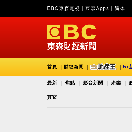
EBC東森電視
｜
東森Apps
｜
简体
首頁
財經新聞
57
最新
焦點
影音新聞
產業
其它