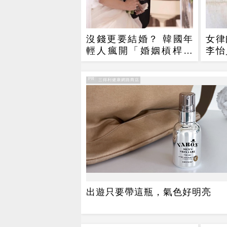
沒錢更要結婚？ 韓國年
女律
輕人瘋開「婚姻槓桿」
李怡
買房拚翻轉階級
錢？
PR
PR・三得利健康網路商店
出遊只要帶這瓶，氣色好明亮