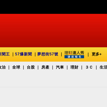
新聞王
57爆新聞
夢想街57號
更多+
政治
全球
台股
房產
汽車
理財
３Ｃ
生