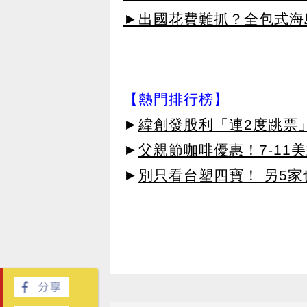
►出國花費難抓？全包式海島
【熱門排行榜】
►
緯創發股利「連2度跳票
►
父親節咖啡優惠！7-11
►
別只看台塑四寶！ 另5家