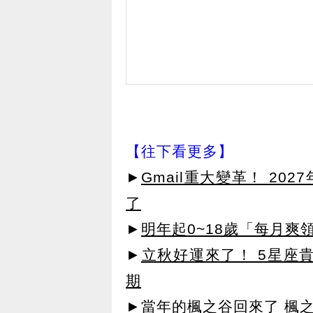
【往下看更多】
►
Gmail重大變革！ 20
了
►
明年起0~18歲「每月爽
►
立秋好運來了！ 5星座
期
►當年的楓之谷回來了 楓